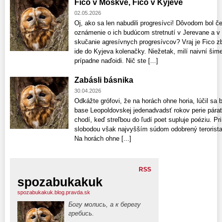
Fico v Moskve, Fico v Kyjeve
02.05.2026
Oj, ako sa len nabudili progresívci! Dôvodom bol č
oznámenie o ich budúcom stretnutí v Jerevane a v 
skučanie agresívnych progresívcov? Vraj je Fico z
ide do Kyjeva kolenačky. Niežetak, milí naivní šimeč
prípadne naďoidi. Nič ste [...]
Zabásli básnika
30.04.2026
Odkážte grófovi, že na horách ohne horia, lúčil sa 
base Leopoldovskej jedenadvadsť rokov perie párať 
chodí, keď streľbou do ľudí poet supluje poéziu. Pri
slobodou však najvyšším súdom odobrený terorista 
Na horách ohne [...]
RSS
spozabukakuk
spozabukakuk.blog.pravda.sk
Богу молись, а к берегу
гребись.