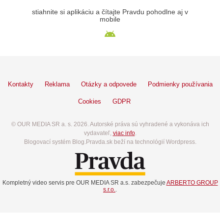
stiahnite si aplikáciu a čítajte Pravdu pohodlne aj v
mobile
Kontakty
Reklama
Otázky a odpovede
Podmienky používania
Cookies
GDPR
© OUR MEDIA SR a. s. 2026. Autorské práva sú vyhradené a vykonáva ich
vydavateľ,
viac info
.
Blogovací systém Blog.Pravda.sk beží na technológií Wordpress.
Kompletný video servis pre OUR MEDIA SR a.s. zabezpečuje
ARBERTO GROUP
s.r.o.
.