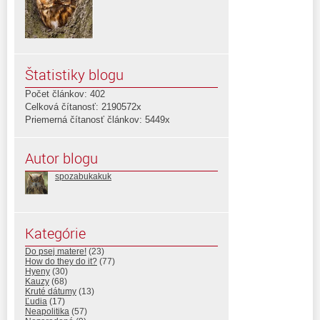
Štatistiky blogu
Počet článkov: 402
Celková čítanosť: 2190572x
Priemerná čítanosť článkov: 5449x
Autor blogu
spozabukakuk
Kategórie
Do psej matere!
(23)
How do they do it?
(77)
Hyeny
(30)
Kauzy
(68)
Kruté dátumy
(13)
Ľudia
(17)
Neapolitika
(57)