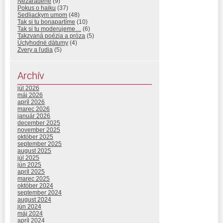
Nezaradené
(9)
Pokus o haiku
(37)
Sedliackym umom
(48)
Tak si tu bonapartíme
(10)
Tak si tu moderujeme…
(6)
Takzvaná poézia a próza
(5)
Úctyhodné dátumy
(4)
Zvery a ľudia
(5)
Archív
júl 2026
máj 2026
apríl 2026
marec 2026
január 2026
december 2025
november 2025
október 2025
september 2025
august 2025
júl 2025
jún 2025
apríl 2025
marec 2025
október 2024
september 2024
august 2024
jún 2024
máj 2024
apríl 2024