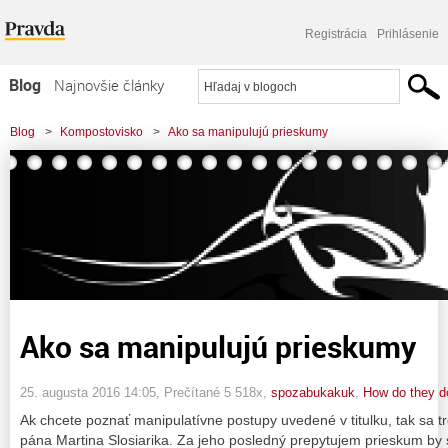
Registrácia
Prihlásenie
Blog
Najnovšie články
Najčítanejšie články
Blog
>
Kompostovisko
>
Ako sa manipulujú prieskumy
Najkomentovanejšie články
Zoznam blogov
Komerčné blogy
Ako sa manipulujú prieskumy
25. augusta 2016 14:05
, Prečítané 5 518x,
spozabukakuk
,
How do they do
Ak chcete poznať manipulatívne postupy uvedené v titulku, tak sa t
pána Martina Slosiarika. Za jeho posledný prepytujem prieskum by s