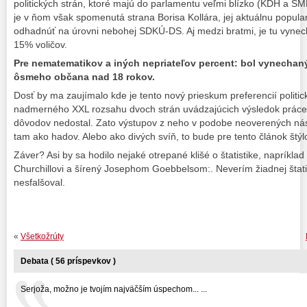
politických strán, ktoré majú do parlamentu veľmi blízko (KDH a SM
je v ňom však spomenutá strana Borisa Kollára, jej aktuálnu popula
odhadnúť na úrovni nebohej SDKÚ-DS. Aj medzi bratmi, je tu vyn
15% voličov.
Pre nematematikov a iných nepriateľov percent: bol vynecha
ôsmeho občana nad 18 rokov.
Dosť by ma zaujímalo kde je tento nový prieskum preferencií politi
nadmerného XXL rozsahu dvoch strán uvádzajúcich výsledok prác
dôvodov nedostal. Zato výstupov z neho v podobe neoverených nás
tam ako hadov. Alebo ako divých svíň, to bude pre tento článok štýlo
Záver? Asi by sa hodilo nejaké otrepané klišé o štatistike, napríkla
Churchillovi a šírený Josephom Goebbelsom:. Neverím žiadnej štati
nesfalšoval.
«
Všetkožrúty
Debata ( 56 príspevkov )
Serjoža, možno je tvojím najväčším úspechom... ...