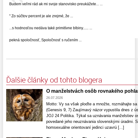
Budem veľmi rád ak mi svoje stanovisko preukážete... ...
" Zo súčtov percent je ale zrejmé, že ...
...s hodnosťou nedáva také primitívne blbiny...... ...
pekná spoločnosť, Spoločnosť s ručením ...
Ďalšie články od tohto blogera
O manželstvách osôb rovnakého pohla
26.07.2026
Motto: Vy sa však ploďte a množte, rozmáhajte sa
(Genesis 9, 7) Zaujímavý názor vypustila dnes z ús
JOJ 24 Politika. Týkal sa uznávania manželstiev o
povedané jeho neuznávania slovenskými úradmi. S
homsexuálne orientovaní jedinci uzavrú [...]