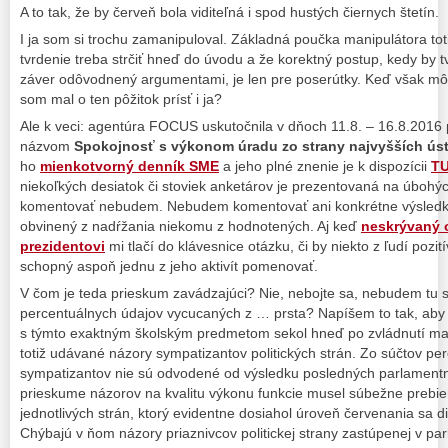
A to tak, že by červeň bola viditeľná i spod hustých čiernych štetín.
I ja som si trochu zamanipuloval. Základná poučka manipulátora tot
tvrdenie treba strčiť hneď do úvodu a že korektný postup, kedy by 
záver odôvodnený argumentami, je len pre poserútky. Keď však môž
som mal o ten pôžitok prísť i ja?
Ale k veci: agentúra FOCUS uskutočnila v dňoch 11.8. – 16.8.2016
názvom
Spokojnosť s výkonom úradu zo strany najvyšších úst
ho
mienkotvorný denník SME
a jeho plné znenie je k dispozícii
T
niekoľkých desiatok či stoviek anketárov je prezentovaná na úbohý
komentovať nebudem. Nebudem komentovať ani konkrétne výsledk
obvinený z nadŕžania niekomu z hodnotených. Aj keď
neskrývaný 
prezidentovi
mi tlačí do klávesnice otázku, či by niekto z ľudí pozit
schopný aspoň jednu z jeho aktivít pomenovať.
V čom je teda prieskum zavádzajúci? Nie, nebojte sa, nebudem tu s
percentuálnych údajov vycucaných z … prsta? Napíšem to tak, aby t
s týmto exaktným školským predmetom sekol hneď po zvládnutí mal
totiž udávané názory sympatizantov politických strán. Zo súčtov per
sympatizantov nie sú odvodené od výsledku posledných parlamentn
prieskume názorov na kvalitu výkonu funkcie musel súbežne prebieh
jednotlivých strán, ktorý evidentne dosiahol úroveň červenania sa d
Chýbajú v ňom názory priaznivcov politickej strany zastúpenej v pa