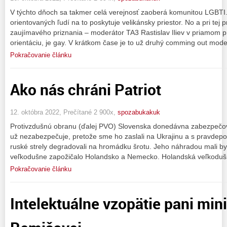
V týchto dňoch sa takmer celá verejnosť zaoberá komunitou LGBTI.
orientovaných ľudí na to poskytuje velikánsky priestor. No a pri tej pr
zaujímavého priznania – moderátor TA3 Rastislav Iliev v priamom p
orientáciu, je gay. V krátkom čase je to už druhý comming out mod
Pokračovanie článku
Ako nás chráni Patriot
12. októbra 2022, Prečítané 2 900x,
spozabukakuk
Protivzdušnú obranu (ďalej PVO) Slovenska donedávna zabezpečov
už nezabezpečuje, pretože sme ho zaslali na Ukrajinu a s pravdepo
ruské strely degradovali na hromádku šrotu. Jeho náhradou mali b
veľkodušne zapožičalo Holandsko a Nemecko. Holandská veľkodušn
Pokračovanie článku
Intelektuálne vzopätie pani min