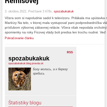
Remišovej
3. októbra 2022, Prečítané 3 678x,
spozabukakuk
Včera som si napoludnie sadol k televízoru. Prilákala ma upútavka 
Markízy Na telo, v ktorej mala vystupovať pani podpredsedníčka v
prísľubom výbornej zábavnej relácie. Včera však nepodala vrcholný 
spomienky na roky Ficovej vlády boli predsa len trochu nudné. Ve
Pokračovanie článku
RSS
spozabukakuk
spozabukakuk.blog.pravda.sk
Богу молись, а к берегу
гребись.
Štatistiky blogu