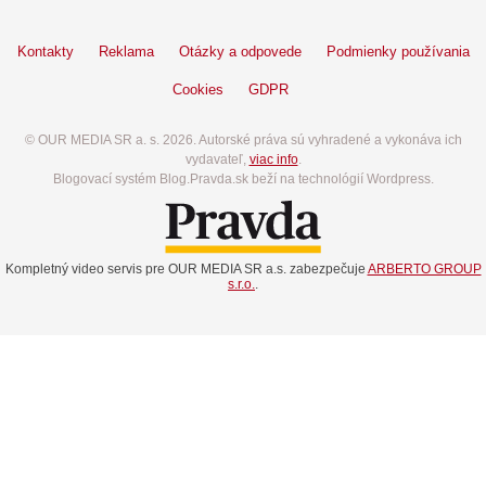
Kontakty
Reklama
Otázky a odpovede
Podmienky používania
Cookies
GDPR
© OUR MEDIA SR a. s. 2026. Autorské práva sú vyhradené a vykonáva ich
vydavateľ,
viac info
.
Blogovací systém Blog.Pravda.sk beží na technológií Wordpress.
Kompletný video servis pre OUR MEDIA SR a.s. zabezpečuje
ARBERTO GROUP
s.r.o.
.