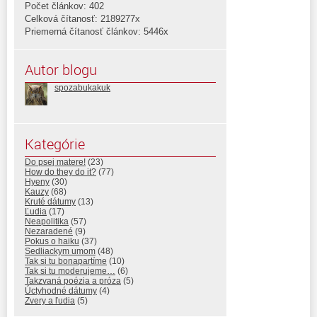
Počet článkov: 402
Celková čítanosť: 2189277x
Priemerná čítanosť článkov: 5446x
Autor blogu
spozabukakuk
Kategórie
Do psej matere!
(23)
How do they do it?
(77)
Hyeny
(30)
Kauzy
(68)
Kruté dátumy
(13)
Ľudia
(17)
Neapolitika
(57)
Nezaradené
(9)
Pokus o haiku
(37)
Sedliackym umom
(48)
Tak si tu bonapartíme
(10)
Tak si tu moderujeme…
(6)
Takzvaná poézia a próza
(5)
Úctyhodné dátumy
(4)
Zvery a ľudia
(5)