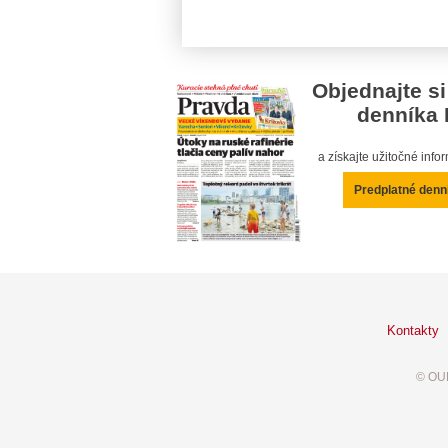
Objednajte si
denníka 
a získajte užitočné inf
Predplatné denn
Kontakty
© OUR