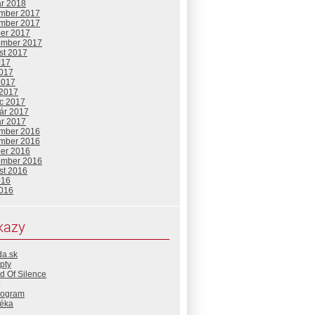
ár 2018
mber 2017
mber 2017
ber 2017
ember 2017
st 2017
017
2017
2017
 2017
c 2017
uár 2017
ár 2017
mber 2016
mber 2016
ber 2016
ember 2016
st 2016
016
2016
kazy
da.sk
pty
d Of Silence
rogram
téka