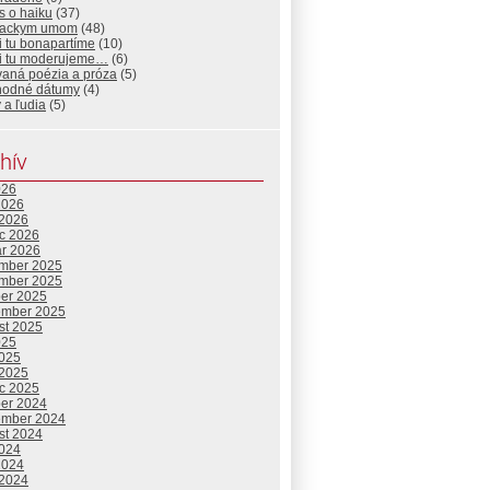
s o haiku
(37)
iackym umom
(48)
i tu bonapartíme
(10)
si tu moderujeme…
(6)
vaná poézia a próza
(5)
hodné dátumy
(4)
 a ľudia
(5)
hív
026
2026
 2026
c 2026
ár 2026
mber 2025
mber 2025
ber 2025
ember 2025
st 2025
025
2025
 2025
c 2025
ber 2024
ember 2024
st 2024
2024
2024
 2024