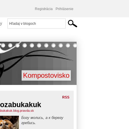
Registrácia
Prihlásenie
y
Kompostovisko
RSS
ozabukakuk
bukakuk.blog.pravda.sk
Богу молись, а к берегу
гребись.