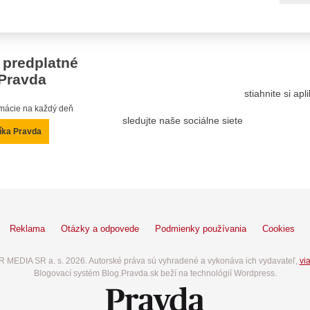
 predplatné
Pravda
stiahnite si ap
ormácie na každý deň
sledujte naše sociálne siete
íka Pravda
Reklama
Otázky a odpovede
Podmienky používania
Cookies
 MEDIA SR a. s. 2026. Autorské práva sú vyhradené a vykonáva ich vydavateľ,
via
Blogovací systém Blog.Pravda.sk beží na technológií Wordpress.