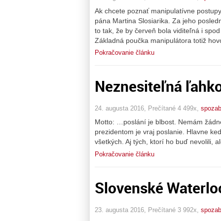
Ak chcete poznať manipulatívne postupy 
pána Martina Slosiarika. Za jeho posled
to tak, že by červeň bola viditeľná i spo
Základná poučka manipulátora totiž hovo
Pokračovanie článku
Neznesiteľná ľahko
24. augusta 2016, Prečítané 4 499x,
spoza
Motto: …poslání je blbost. Nemám žádné 
prezidentom je vraj poslanie. Hlavne ke
všetkých. Aj tých, ktorí ho buď nevolili, 
Pokračovanie článku
Slovenské Waterlo
23. augusta 2016, Prečítané 3 992x,
spoza