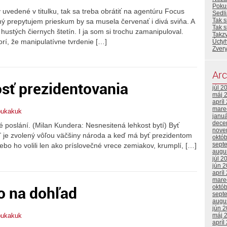
Poku
uvedené v titulku, tak sa treba obrátiť na agentúru Focus
Sedl
Tak s
ný prepytujem prieskum by sa musela červenať i divá sviňa. A
Tak 
d hustých čiernych štetín. I ja som si trochu zamanipuloval.
Takz
rí, že manipulatívne tvrdenie […]
Úcty
Zvery
Arc
sť prezidentovania
júl 2
máj 
apríl
mare
bukakuk
janu
dece
poslání. (Milan Kundera: Nesnesitená lehkost bytí) Byť
nove
ď je zvolený vôľou väčšiny národa a keď má byť prezidentom
októ
sept
alebo ho volili len ako príslovečné vrece zemiakov, krumplí, […]
augu
júl 2
jún 
apríl
mare
o na dohľad
októ
sept
augu
jún 
máj 
bukakuk
apríl