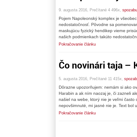
9. augusta 2016, Prečítané 4 496x,
spozab
Pojem Napoleonský komplex je všeobecn
nedostatočnosť. Pôvodne sa pomenovanie
maskujúcu fyzický hendikep vieme prisú
našich podmienkach takúto nedostatoč
Pokračovanie článku
Čo novinári taja – 
5. augusta 2016, Prečítané 11 415x,
spozab
Dôrazne upozorňujem: nemám si ako over
Harabin a ak ním naozaj je, či zazneli 
našiel na webe, ktorý nie je veľmi často
nepovšimnuté, mi jasné nie je. Text bol 
Pokračovanie článku