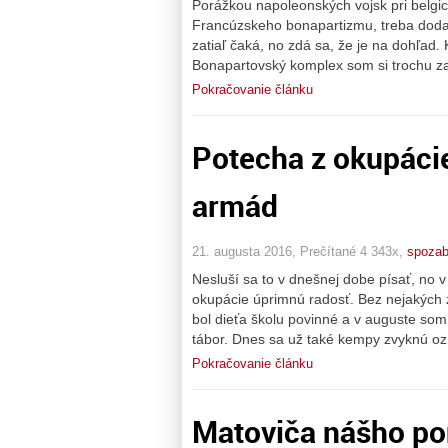
Porážkou napoleonských vojsk pri belgic
Francúzskeho bonapartizmu, treba dodať
zatiaľ čaká, no zdá sa, že je na dohľad
Bonapartovský komplex som si trochu za
Pokračovanie článku
Potecha z okupácie
armád
21. augusta 2016, Prečítané 4 343x,
spoza
Nesluší sa to v dnešnej dobe písať, no v 
okupácie úprimnú radosť. Bez nejakých
bol dieťa školu povinné a v auguste som
tábor. Dnes sa už také kempy zvyknú ozn
Pokračovanie článku
Matoviča nášho po