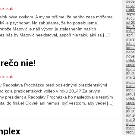
dece
nove
bukakuk
októ
sept
ndelok býva zvykom. A my sa tešíme, že naňho zasa môžeme
augu
júl 2
 aký je psychopat. No zabúdame, že ho potrebujeme.
jún 
tože Matovič je náš výtvor, je stelesnením našich
máj 
z nás by Matovič neexistoval, aspoň nie taký, aký sa […]
apríl
mare
febr
janu
dece
nove
rečo nie!
októ
sept
augu
júl 2
bukakuk
máj 
apríl
dov Radoslava Procházku pred poslednými prezidentskými
mare
febr
ho kola prezidentských volieb v roku 2014? Za prvým
janu
ny prezident a Radoslav Procházka ho nasledoval s tesným
októ
al do finále! Človek ani nemusí byť veštcom, aby vedel […]
sept
augu
júl 2
jún 
máj 
apríl
mplex
mare
febr