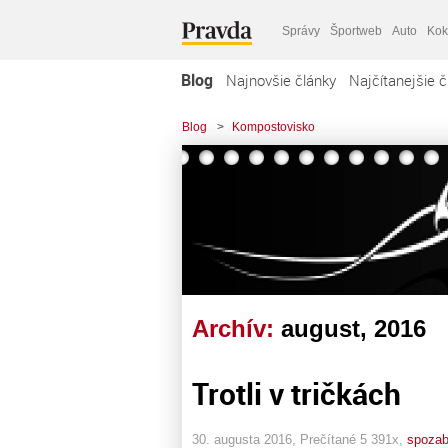
Správy
Športweb
Auto
Kok
Blog
Najnovšie články
Najčítanejšie č
Blog
>
Kompostovisko
Archív:
august, 2016
Trotli v tričkách
30. augusta 2016, Prečítané 5 391x,
spoza