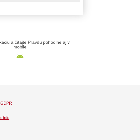
likáciu a čítajte Pravdu pohodlne aj v
mobile
GDPR
c info
.