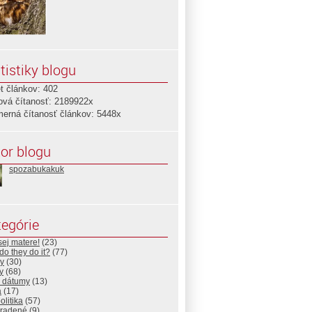
tistiky blogu
t článkov: 402
ová čítanosť: 2189922x
merná čítanosť článkov: 5448x
or blogu
spozabukakuk
egórie
ej matere!
(23)
o they do it?
(77)
y
(30)
y
(68)
é dátumy
(13)
a
(17)
litika
(57)
radené
(9)