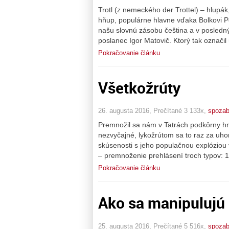
Trotl (z nemeckého der Trottel) – hlupák
hňup, populárne hlavne vďaka Bolkovi 
našu slovnú zásobu čeština a v posled
poslanec Igor Matovič. Ktorý tak označi
Pokračovanie článku
Všetkožrúty
26. augusta 2016, Prečítané 3 133x,
spoza
Premnožil sa nám v Tatrách podkôrny hmy
nezvyčajné, lykožrútom sa to raz za uh
skúsenosti s jeho populačnou explóziou
– premnoženie prehlásení troch typov: 
Pokračovanie článku
Ako sa manipulujú
25. augusta 2016, Prečítané 5 516x,
spoza