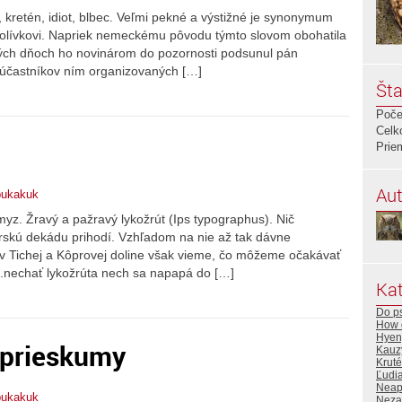
, kretén, idiot, blbec. Veľmi pekné a výstižné je synonymum
Polívkovi. Napriek nemeckému pôvodu týmto slovom obohatila
ných dňoch ho novinárom do pozornosti podsunul pán
l účastníkov ním organizovaných […]
Šta
Poče
Celk
Prie
Aut
bukakuk
z. Žravý a pažravý lykožrút (Ips typographus). Nič
orskú dekádu prihodí. Vzhľadom na nie až tak dávne
 v Tichej a Kôprovej doline však vieme, čo môžeme očakávať
1.nechať lykožrúta nech sa napapá do […]
Kat
Do ps
How d
Hyen
 prieskumy
Kauz
Krut
Ľudi
Neapo
bukakuk
Neza