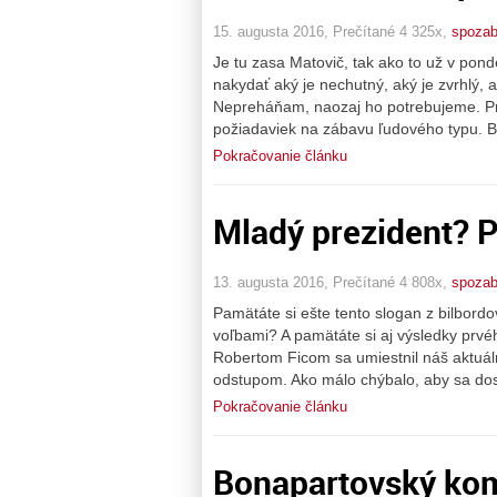
15. augusta 2016, Prečítané 4 325x,
spoza
Je tu zasa Matovič, tak ako to už v po
nakydať aký je nechutný, aký je zvrhlý,
Nepreháňam, naozaj ho potrebujeme. Pre
požiadaviek na zábavu ľudového typu. Be
Pokračovanie článku
Mladý prezident? P
13. augusta 2016, Prečítané 4 808x,
spoza
Pamätáte si ešte tento slogan z bilbor
voľbami? A pamätáte si aj výsledky prvé
Robertom Ficom sa umiestnil náš aktuál
odstupom. Ako málo chýbalo, aby sa dost
Pokračovanie článku
Bonapartovský ko