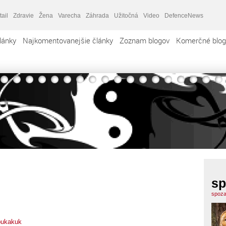
tail
Zdravie
Žena
Varecha
Záhrada
Užitočná
Video
DefenceNews
lánky
Najkomentovanejšie články
Zoznam blogov
Komerčné blog
sp
spoza
bukakuk