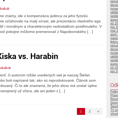
janu
dece
ukakuk
nove
októ
e známy, ide o kompenzáciu jedinca za jeho fyzickú
sept
augu
 vzťahovalo na malý vzrast, ale prezentáciu vlastného ega
júl 2
diť i morálnym a charakterovým nedostatkom postihnutého. V
jún 
máj 
nosť pokojne môžeme premenovať z Napoleonského […]
apríl
mare
febr
janu
dece
Kiska vs. Harabin
nove
októ
sept
augu
júl 2
ukakuk
jún 
iť, či autorom nižšie uvedených viet je naozaj Štefan
alebo boli napísané tak, ako sú reprodukované. Článok som
Od
 citovaný. Či to ale znamená, že jeho slovo má zostať úplne
uverejnený už včera, ale ani jeden z […]
Fotky
Prav
Rece
Soun
Šport
TV p
1
2
»
Vino