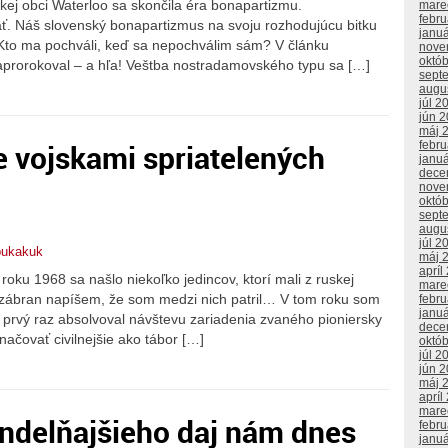
kej obci Waterloo sa skončila éra bonapartizmu.
mare
febr
. Náš slovenský bonapartizmus na svoju rozhodujúcu bitku
janu
. Kto ma pochváli, keď sa nepochválim sám? V článku
nove
októ
prorokoval – a hľa! Veštba nostradamovského typu sa […]
sept
augu
júl 2
jún 
máj 
 vojskami spriatelených
febr
janu
dece
nove
októ
sept
augu
júl 2
bukakuk
máj 
apríl
roku 1968 sa našlo niekoľko jedincov, ktorí mali z ruskej
mare
 zábran napíšem, že som medzi nich patril… V tom roku som
febr
janu
 prvý raz absolvoval návštevu zariadenia zvaného pioniersky
dece
ačovať civilnejšie ako tábor […]
októ
júl 2
jún 
máj 
apríl
mare
ndelňajšieho daj nám dnes
febr
janu