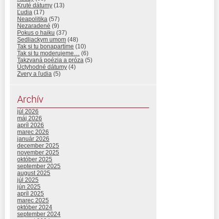
Kruté dátumy
(13)
Ľudia
(17)
Neapolitika
(57)
Nezaradené
(9)
Pokus o haiku
(37)
Sedliackym umom
(48)
Tak si tu bonapartíme
(10)
Tak si tu moderujeme…
(6)
Takzvaná poézia a próza
(5)
Úctyhodné dátumy
(4)
Zvery a ľudia
(5)
Archív
júl 2026
máj 2026
apríl 2026
marec 2026
január 2026
december 2025
november 2025
október 2025
september 2025
august 2025
júl 2025
jún 2025
apríl 2025
marec 2025
október 2024
september 2024