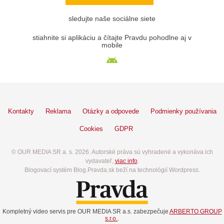
sledujte naše sociálne siete
stiahnite si aplikáciu a čítajte Pravdu pohodlne aj v
mobile
Kontakty
Reklama
Otázky a odpovede
Podmienky používania
Cookies
GDPR
© OUR MEDIA SR a. s. 2026. Autorské práva sú vyhradené a vykonáva ich
vydavateľ,
viac info
.
Blogovací systém Blog.Pravda.sk beží na technológií Wordpress.
Kompletný video servis pre OUR MEDIA SR a.s. zabezpečuje
ARBERTO GROUP
s.r.o.
.