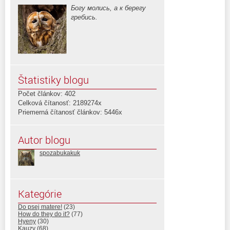
Богу молись, а к берегу
гребись.
Štatistiky blogu
Počet článkov: 402
Celková čítanosť: 2189274x
Priemerná čítanosť článkov: 5446x
Autor blogu
spozabukakuk
Kategórie
Do psej matere!
(23)
How do they do it?
(77)
Hyeny
(30)
Kauzy
(68)