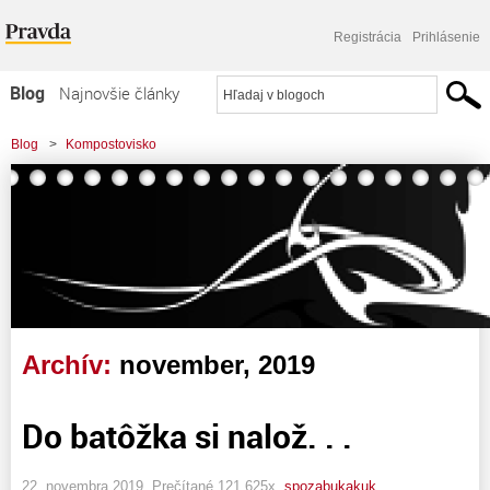
Registrácia
Prihlásenie
Blog
Najnovšie články
Najčítanejšie články
Blog
>
Kompostovisko
Najkomentovanejšie články
Zoznam blogov
Komerčné blogy
Archív:
november, 2019
Do batôžka si nalož. . .
22. novembra 2019, Prečítané 121 625x,
spozabukakuk