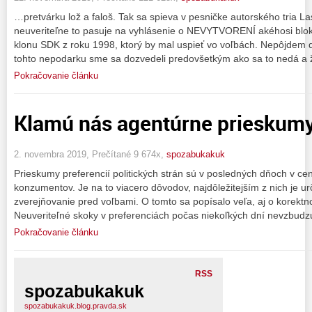
…pretvárku lož a faloš. Tak sa spieva v pesničke autorského tria Lasi
neuveriteľne to pasuje na vyhlásenie o NEVYTVORENÍ akéhosi blok
klonu SDK z roku 1998, ktorý by mal uspieť vo voľbách. Nepôjdem do
tohto nepodarku sme sa dozvedeli predovšetkým ako sa to nedá a 
Pokračovanie článku
Klamú nás agentúrne prieskumy?
2. novembra 2019, Prečítané 9 674x,
spozabukakuk
Prieskumy preferencií politických strán sú v posledných dňoch v c
konzumentov. Je na to viacero dôvodov, najdôležitejším z nich je u
zverejňovanie pred voľbami. O tomto sa popísalo veľa, aj o korektno
Neuveriteľné skoky v preferenciách počas niekoľkých dní nevzbudzu
Pokračovanie článku
RSS
spozabukakuk
spozabukakuk.blog.pravda.sk