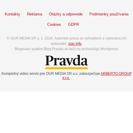
Kontakty
Reklama
Otázky a odpovede
Podmienky používania
Cookies
GDPR
© OUR MEDIA SR a. s. 2026. Autorské práva sú vyhradené a vykonáva ich
vydavateľ,
viac info
.
Blogovací systém Blog.Pravda.sk beží na technológií Wordpress.
Kompletný video servis pre OUR MEDIA SR a.s. zabezpečuje
ARBERTO GROUP
s.r.o.
.