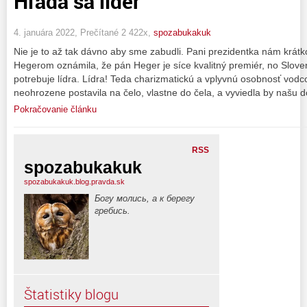
Hľadá sa líder
4. januára 2022, Prečítané 2 422x,
spozabukakuk
Nie je to až tak dávno aby sme zabudli. Pani prezidentka nám krátk
Hegerom oznámila, že pán Heger je síce kvalitný premiér, no Slove
potrebuje lídra. Lídra! Teda charizmatickú a vplyvnú osobnosť vodc
neohrozene postavila na čelo, vlastne do čela, a vyviedla by našu
Pokračovanie článku
RSS
spozabukakuk
spozabukakuk.blog.pravda.sk
Богу молись, а к берегу
гребись.
Štatistiky blogu