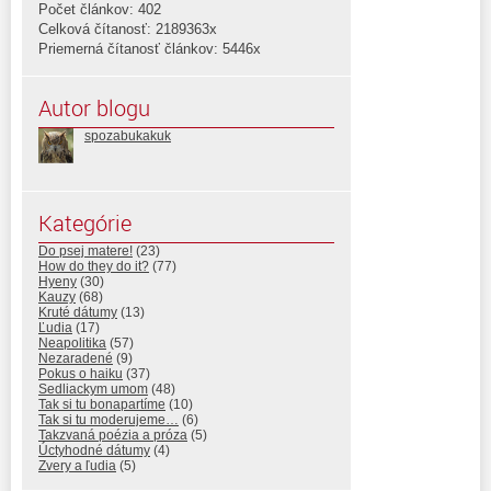
Počet článkov: 402
Celková čítanosť: 2189363x
Priemerná čítanosť článkov: 5446x
Autor blogu
spozabukakuk
Kategórie
Do psej matere!
(23)
How do they do it?
(77)
Hyeny
(30)
Kauzy
(68)
Kruté dátumy
(13)
Ľudia
(17)
Neapolitika
(57)
Nezaradené
(9)
Pokus o haiku
(37)
Sedliackym umom
(48)
Tak si tu bonapartíme
(10)
Tak si tu moderujeme…
(6)
Takzvaná poézia a próza
(5)
Úctyhodné dátumy
(4)
Zvery a ľudia
(5)