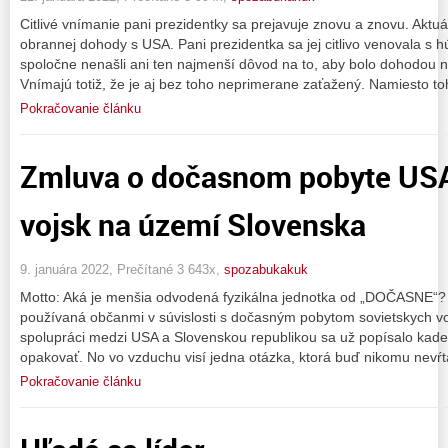
Citlivé vnímanie pani prezidentky sa prejavuje znovu a znovu. Aktuál
obrannej dohody s USA. Pani prezidentka sa jej citlivo venovala s 
spoločne nenašli ani ten najmenší dôvod na to, aby bolo dohodou 
Vnímajú totiž, že je aj bez toho neprimerane zaťažený. Namiesto t
Pokračovanie článku
Zmluva o dočasnom pobyte US
vojsk na území Slovenska
9. januára 2022, Prečítané 3 643x,
spozabukakuk
Motto: Aká je menšia odvodená fyzikálna jednotka od „DOČASNE“?
používaná občanmi v súvislosti s dočasným pobytom sovietskych v
spolupráci medzi USA a Slovenskou republikou sa už popísalo ka
opakovať. No vo vzduchu visí jedna otázka, ktorá buď nikomu nevŕt
Pokračovanie článku