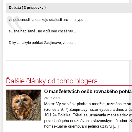
Debata ( 3 príspevky )
v spolocnosti sa opakuju udalosti urciteho typu, ...
slušne napísané.. no vidíš,ked chceš,tak ...
Díky za takýto pohľad.Zaujímavé, vôbec ...
Ďalšie články od tohto blogera
O manželstvách osôb rovnakého pohla
26.07.2026
Motto: Vy sa však ploďte a množte, rozmáhajte sa
(Genesis 9, 7) Zaujímavý názor vypustila dnes z ús
JOJ 24 Politika. Týkal sa uznávania manželstiev o
povedané jeho neuznávania slovenskými úradmi. S
homsexuálne orientovaní jedinci uzavrú [...]