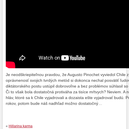
Je neodškriepiteľnou pravdou, že Augusto Pinochet vyviedol Chil
oprávnenosť svojich tvrdých metód si dokonca nechal posvätiť ľudo
diktátorského postu ustúpil dobrovoľne a bez problémov súhlasil 
Či to však bola dostatočná protiváha za tisíce mŕtvych? Neviem. A 
hláv, ktoré sa k Chile vyjadrovali a dozaista ešte vyjadrovať budú. 
rokov, potom bude náš nadhľad možno dostatočný…
«
Hillarina karma