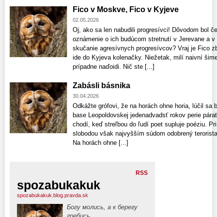
Fico v Moskve, Fico v Kyjeve
02.05.2026
Oj, ako sa len nabudili progresívci! Dôvodom bol č
oznámenie o ich budúcom stretnutí v Jerevane a v 
skučanie agresívnych progresívcov? Vraj je Fico z
ide do Kyjeva kolenačky. Niežetak, milí naivní šimeč
prípadne naďoidi. Nič ste [...]
Zabásli básnika
30.04.2026
Odkážte grófovi, že na horách ohne horia, lúčil sa 
base Leopoldovskej jedenadvadsť rokov perie párať 
chodí, keď streľbou do ľudí poet supluje poéziu. Pri
slobodou však najvyšším súdom odobrený terorista 
Na horách ohne [...]
RSS
spozabukakuk
spozabukakuk.blog.pravda.sk
Богу молись, а к берегу
гребись.