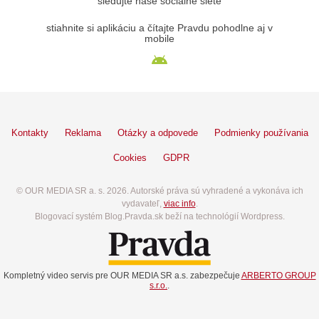
sledujte naše sociálne siete
stiahnite si aplikáciu a čítajte Pravdu pohodlne aj v
mobile
Kontakty
Reklama
Otázky a odpovede
Podmienky používania
Cookies
GDPR
© OUR MEDIA SR a. s. 2026. Autorské práva sú vyhradené a vykonáva ich
vydavateľ,
viac info
.
Blogovací systém Blog.Pravda.sk beží na technológií Wordpress.
Kompletný video servis pre OUR MEDIA SR a.s. zabezpečuje
ARBERTO GROUP
s.r.o.
.