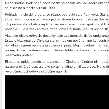
zvrhol riadne zvoleného socialistického pezidenta Salvadora Allende
sa oficiálne skončila v roku 1990.
Pohľady na chilský prevrat sú rôzne, popísalo sa o ňom veľa. Stal 
súperiacimi mocnosťami – na jednej strane to bola frustrácia Soviet
ich predmostie v Latinskej Amerike, na strane druhej spokojnosť U
poriadku“. Bola však i strana tretia, obyčajní ľudia, ktorí si hry polit
Viac ako tritisíc mŕtvych, desiatky tisíc uväznených, tisíce emigran
Estadio Nacional de Chile sa stal symbolom nového typu koncentra
boli dlho väznení nepriatelia vojenskej junty. Mojim osobným a naj
pieseň, ktorej úvodné slová sú v titulku tohto článku a ktoré boli 
masového protestu.
El pueblo, unido, jamás será vencido… Zjednotený národ nik nepor
naivná a plná pátosu, ale ako správne latino chytí za srdce. No je o
revolučnej pochodovky skutočne naplnili.