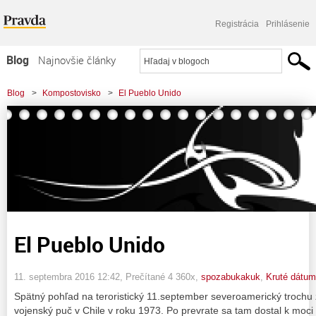
Registrácia
Prihlásenie
Blog
Najnovšie články
Najčítanejšie články
Blog
>
Kompostovisko
>
El Pueblo Unido
Najkomentovanejšie články
Zoznam blogov
Komerčné blogy
El Pueblo Unido
11. septembra 2016 12:42
, Prečítané 4 360x,
spozabukakuk
,
Kruté dátu
Spätný pohľad na teroristický 11.september severoamerický trochu za
vojenský puč v Chile v roku 1973. Po prevrate sa tam dostal k moci