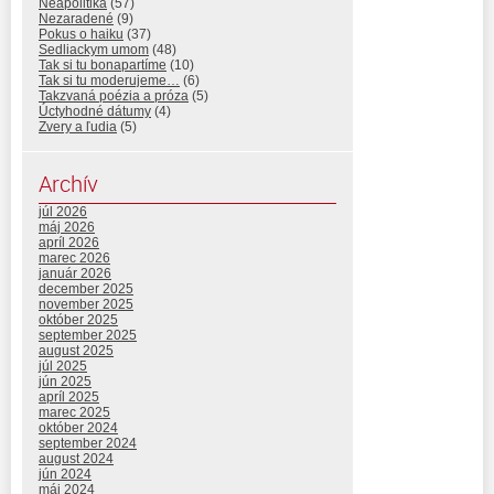
Neapolitika
(57)
Nezaradené
(9)
Pokus o haiku
(37)
Sedliackym umom
(48)
Tak si tu bonapartíme
(10)
Tak si tu moderujeme…
(6)
Takzvaná poézia a próza
(5)
Úctyhodné dátumy
(4)
Zvery a ľudia
(5)
Archív
júl 2026
máj 2026
apríl 2026
marec 2026
január 2026
december 2025
november 2025
október 2025
september 2025
august 2025
júl 2025
jún 2025
apríl 2025
marec 2025
október 2024
september 2024
august 2024
jún 2024
máj 2024