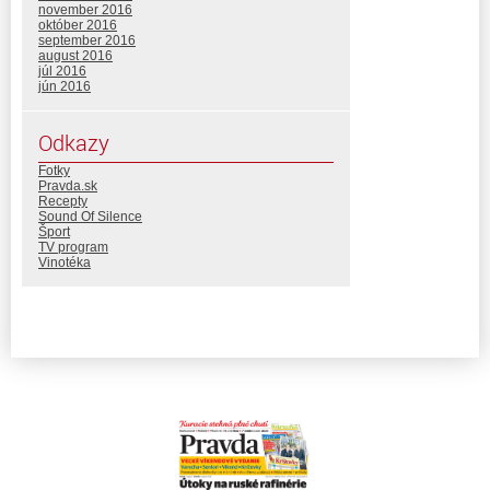
november 2016
október 2016
september 2016
august 2016
júl 2016
jún 2016
Odkazy
Fotky
Pravda.sk
Recepty
Sound Of Silence
Šport
TV program
Vinotéka