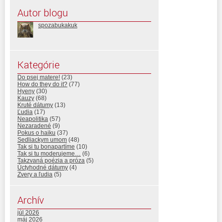
Autor blogu
spozabukakuk
Kategórie
Do psej matere!
(23)
How do they do it?
(77)
Hyeny
(30)
Kauzy
(68)
Kruté dátumy
(13)
Ľudia
(17)
Neapolitika
(57)
Nezaradené
(9)
Pokus o haiku
(37)
Sedliackym umom
(48)
Tak si tu bonapartíme
(10)
Tak si tu moderujeme…
(6)
Takzvaná poézia a próza
(5)
Úctyhodné dátumy
(4)
Zvery a ľudia
(5)
Archív
júl 2026
máj 2026