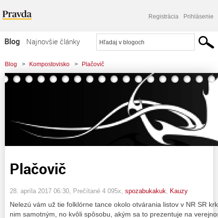
Registrácia
Prihlásenie
Blog
Najnovšie články
Najčítanejšie články
Blog
>
Kompostovisko
>
Plačovič
Najkomentovanejšie články
Zoznam blogov
Komerčné blogy
Plačovič
28. apríla 2017 06:30
, Prečítané 4 095x,
spozabukakuk
,
Kauzy
Nelezú vám už tie folklórne tance okolo otvárania listov v NR SR k
nim samotným, no kvôli spôsobu, akým sa to prezentuje na verejnos