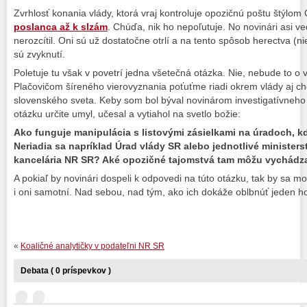
Zvrhlosť konania vlády, ktorá vraj kontroluje opozičnú poštu štýlom
poslanca až k slzám
. Chúďa, nik ho nepoľutuje. No novinári asi ve
nerozcítil. Oni sú už dostatočne otrlí a na tento spôsob herectva (
sú zvyknutí.
Poletuje tu však v povetrí jedna všetečná otázka. Nie, nebude to o
Plačovičom šíreného vierovyznania poťuťme riadi okrem vlády aj 
slovenského sveta. Keby som bol býval novinárom investigatívneho 
otázku určite umyl, učesal a vytiahol na svetlo božie:
Ako funguje manipulácia s listovými zásielkami na úradoch, 
Neriadia sa napríklad Úrad vlády SR alebo jednotlivé minister
kancelária NR SR? Aké opozičné tajomstvá tam môžu vychádz
A pokiaľ by novinári dospeli k odpovedi na túto otázku, tak by sa mo
i oni samotní. Nad sebou, nad tým, ako ich dokáže oblbnúť jeden ho
«
Koaličné analytičky v podateľni NR SR
Debata ( 0 príspevkov )