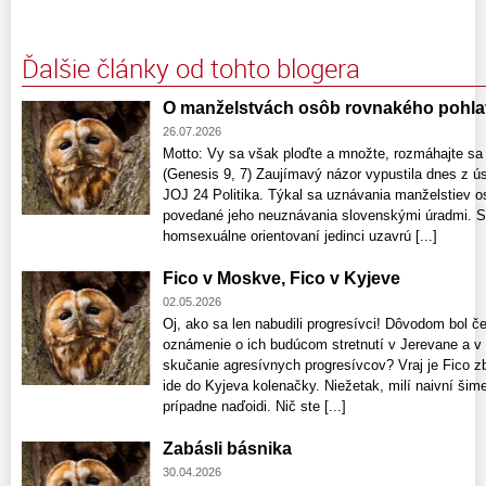
Ďalšie články od tohto blogera
O manželstvách osôb rovnakého pohla
26.07.2026
Motto: Vy sa však ploďte a množte, rozmáhajte sa
(Genesis 9, 7) Zaujímavý názor vypustila dnes z ús
JOJ 24 Politika. Týkal sa uznávania manželstiev o
povedané jeho neuznávania slovenskými úradmi. S
homsexuálne orientovaní jedinci uzavrú [...]
Fico v Moskve, Fico v Kyjeve
02.05.2026
Oj, ako sa len nabudili progresívci! Dôvodom bol č
oznámenie o ich budúcom stretnutí v Jerevane a v 
skučanie agresívnych progresívcov? Vraj je Fico z
ide do Kyjeva kolenačky. Niežetak, milí naivní šimeč
prípadne naďoidi. Nič ste [...]
Zabásli básnika
30.04.2026