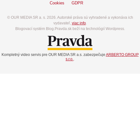
Cookies
GDPR
© OUR MEDIA SR a. s. 2026. Autorské práva sú vyhradené a vykonáva ich
vydavateľ,
viac info
.
Blogovací systém Blog.Pravda.sk beží na technológií Wordpress.
Kompletný video servis pre OUR MEDIA SR a.s. zabezpečuje
ARBERTO GROUP
s.r.o.
.