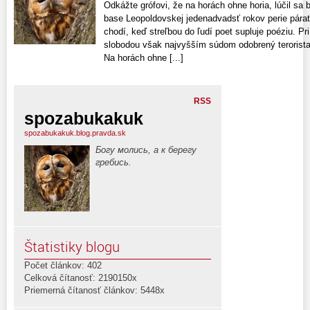
Odkážte grófovi, že na horách ohne horia, lúčil sa 
base Leopoldovskej jedenadvadsť rokov perie párať 
chodí, keď streľbou do ľudí poet supluje poéziu. Pri
slobodou však najvyšším súdom odobrený terorista 
Na horách ohne [...]
RSS
spozabukakuk
spozabukakuk.blog.pravda.sk
Богу молись, а к берегу
гребись.
Štatistiky blogu
Počet článkov: 402
Celková čítanosť: 2190150x
Priemerná čítanosť článkov: 5448x