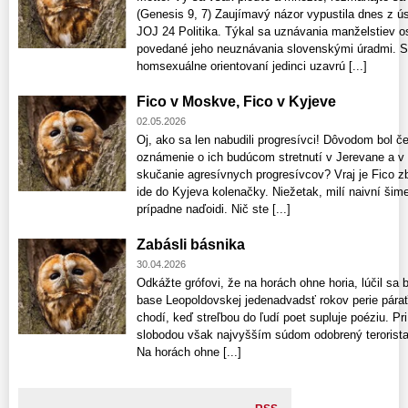
(Genesis 9, 7) Zaujímavý názor vypustila dnes z ús
JOJ 24 Politika. Týkal sa uznávania manželstiev o
povedané jeho neuznávania slovenskými úradmi. S
homsexuálne orientovaní jedinci uzavrú [...]
Fico v Moskve, Fico v Kyjeve
02.05.2026
Oj, ako sa len nabudili progresívci! Dôvodom bol č
oznámenie o ich budúcom stretnutí v Jerevane a v 
skučanie agresívnych progresívcov? Vraj je Fico z
ide do Kyjeva kolenačky. Niežetak, milí naivní šimeč
prípadne naďoidi. Nič ste [...]
Zabásli básnika
30.04.2026
Odkážte grófovi, že na horách ohne horia, lúčil sa 
base Leopoldovskej jedenadvadsť rokov perie párať 
chodí, keď streľbou do ľudí poet supluje poéziu. Pri
slobodou však najvyšším súdom odobrený terorista 
Na horách ohne [...]