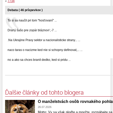
«
7734
Debata ( 46 príspevkov )
To si sa naučil pri tom "hosťovaní" ...
Drahý šašo pre zopár bláznov! ;-7 ...
.Na Ukrajine Pravy sektor a nacionalisticke strany... ...
naco taras o nacizme ked nie si schopny definovat,... ...
no a ako sa chces branit dedko, ked si pridu ...
Ďalšie články od tohto blogera
O manželstvách osôb rovnakého pohla
26.07.2026
Motto: Vy sa však ploďte a množte, rozmáhajte sa