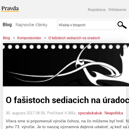
Registrácia
Prihlásenie
Blog
Najnovšie články
Najčítanejšie články
Blog
>
Kompostovisko
>
O fašistoch sediacich na úradoch
Najkomentovanejšie články
Zoznam blogov
Komerčné blogy
O fašistoch sediacich na úrado
30. augusta 2017 08:56
, Prečítané 4 066x,
spozabukakuk
,
Neapolitika
Včera sme si pripomenuli výročie čohosi, na čo môžeme byť hrdí. N
jeho 73. výročie. Je to naozaj významná dejinná udalosť, aj keď sa ná