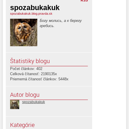
RSS
spozabukakuk
spozabukakuk.blog.pravda.sk
Богу молись, а к берегу
гребись.
Štatistiky blogu
Počet článkov: 402
Celková čítanosť: 2190135x
Priemerná čítanosť článkov: 5448x
Autor blogu
spozabukakuk
Kategórie