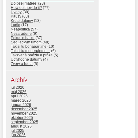
Do psej matere!
(23)
How do they do it?
(77)
Hyeny
(30)
Kauzy
(68)
Kruté dátumy
(13)
Ľudia
(17)
Neapolitika
(57)
Nezaradené
(9)
Pokus o haiku
(37)
Sedliackym umom
(48)
Tak si tu bonapartíme
(10)
Tak si tu moderujeme…
(6)
Takzvaná poézia a próza
(5)
Úctyhodné dátumy
(4)
Zvery a ľudia
(5)
Archív
júl 2026
máj 2026
apríl 2026
marec 2026
január 2026
december 2025
november 2025
október 2025
september 2025
august 2025
júl 2025
jún 2025