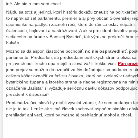
iné. Ale nie o tom som chcel.
Nájdu sa totiž aj jedinci, ktorí históriu dokážu zneužiť na politikárčeni
to napríklad šéf parlamentu, premiér a aj prvý občan Slovenskej repu
spomienke na padlých zazneli i reči, ktoré do rámca osláv nepatrili.
šialencoch, hajlovaní a nastrážovaní. A ak si prezident dovolí v pre
sediaceho na úrade v Banskej Bystrici“, tak výrazne prekročil hranic
bulváru.
Možno sa dá aspoň čiastočne pochopiť,
no nie ospravedlniť
, pos
parlamentu. Predsa len, sú predsedami politických strán a blížia sa 
prejavoch boli trochu opatrnejší a slová vážili trošku viac.
Pán prezi
jeho prejav sa možno dá označiť za čin dožadujúci sa podania tres
celkom kóšer označiť za fašistu človeka, ktorý bol zvolený v riadny
bystrického župana a ktorého strana je riadne registrovaná na mini
označenie „fašista“ si vyžaduje serióznu dávku dôkazov podporujúci
prezident k dispozícii?
Predchádzajúce slová by mohli vyvolať zdanie, že som oddaným fan
nie je to tak. Lenže ak si má človek zachovať aspoň minimálnu dávku
prehliadať ani veci, ktoré by možno aj prehliadnuť mohol a chcel.