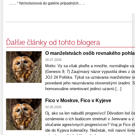
........ " Nicholsonová do galérie prípadných... ...
Ďalšie články od tohto blogera
O manželstvách osôb rovnakého pohla
26.07.2026
Motto: Vy sa však ploďte a množte, rozmáhajte sa
(Genesis 9, 7) Zaujímavý názor vypustila dnes z ús
JOJ 24 Politika. Týkal sa uznávania manželstiev o
povedané jeho neuznávania slovenskými úradmi. S
homsexuálne orientovaní jedinci uzavrú [...]
Fico v Moskve, Fico v Kyjeve
02.05.2026
Oj, ako sa len nabudili progresívci! Dôvodom bol č
oznámenie o ich budúcom stretnutí v Jerevane a v 
skučanie agresívnych progresívcov? Vraj je Fico z
ide do Kyjeva kolenačky. Niežetak, milí naivní šimeč