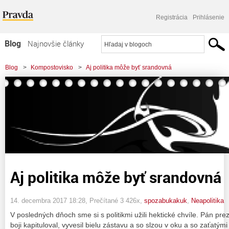
Registrácia
Prihlásenie
Blog
Najnovšie články
Najčítanejšie články
Blog
>
Kompostovisko
>
Aj politika môže byť srandovná
Najkomentovanejšie články
Zoznam blogov
Komerčné blogy
Aj politika môže byť srandovná
14. decembra 2017 18:28
, Prečítané 3 426x,
spozabukakuk
,
Neapolitika
V posledných dňoch sme si s politikmi užili hektické chvíle. Pán pr
boji kapituloval, vyvesil bielu zástavu a so slzou v oku a so zaťatý