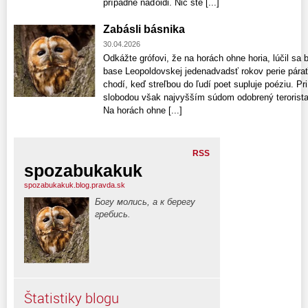
prípadne naďoidi. Nič ste [...]
Zabásli básnika
30.04.2026
Odkážte grófovi, že na horách ohne horia, lúčil sa 
base Leopoldovskej jedenadvadsť rokov perie párať 
chodí, keď streľbou do ľudí poet supluje poéziu. Pri
slobodou však najvyšším súdom odobrený terorista 
Na horách ohne [...]
RSS
spozabukakuk
spozabukakuk.blog.pravda.sk
Богу молись, а к берегу
гребись.
Štatistiky blogu