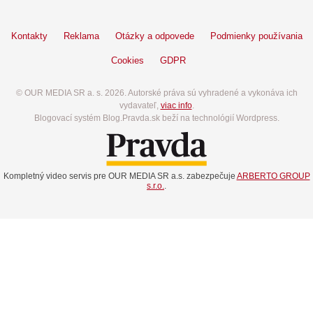
Kontakty
Reklama
Otázky a odpovede
Podmienky používania
Cookies
GDPR
© OUR MEDIA SR a. s. 2026. Autorské práva sú vyhradené a vykonáva ich
vydavateľ,
viac info
.
Blogovací systém Blog.Pravda.sk beží na technológií Wordpress.
Kompletný video servis pre OUR MEDIA SR a.s. zabezpečuje
ARBERTO GROUP
s.r.o.
.