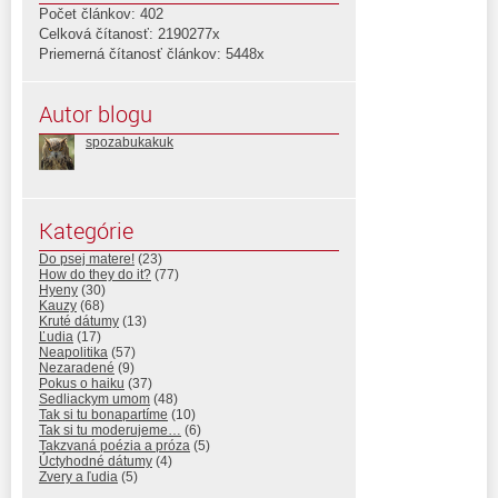
Počet článkov: 402
Celková čítanosť: 2190277x
Priemerná čítanosť článkov: 5448x
Autor blogu
spozabukakuk
Kategórie
Do psej matere!
(23)
How do they do it?
(77)
Hyeny
(30)
Kauzy
(68)
Kruté dátumy
(13)
Ľudia
(17)
Neapolitika
(57)
Nezaradené
(9)
Pokus o haiku
(37)
Sedliackym umom
(48)
Tak si tu bonapartíme
(10)
Tak si tu moderujeme…
(6)
Takzvaná poézia a próza
(5)
Úctyhodné dátumy
(4)
Zvery a ľudia
(5)