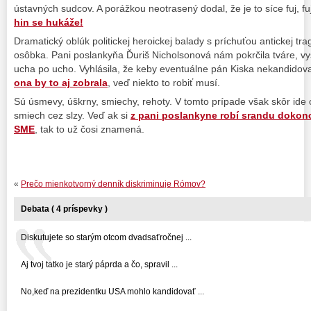
ústavných sudcov. A porážkou neotrasený dodal, že je to síce fuj, fuj
hin se hukáže!
Dramatický oblúk politickej heroickej balady s príchuťou antickej tr
osôbka. Pani poslankyňa Ďuriš Nicholsonová nám pokrčila tváre, v
ucha po ucho. Vyhlásila, že keby eventuálne pán Kiska nekandidov
ona by to aj zobrala
, veď niekto to robiť musí.
Sú úsmevy, úškrny, smiechy, rehoty. V tomto prípade však skôr ide 
smiech cez slzy. Veď ak si
z pani poslankyne robí srandu dokon
SME
, tak to už čosi znamená.
«
Prečo mienkotvorný denník diskriminuje Rómov?
Debata ( 4 príspevky )
Diskutujete so starým otcom dvadsaťročnej ...
Aj tvoj tatko je starý páprda a čo, spravil ...
No,keď na prezidentku USA mohlo kandidovať ...