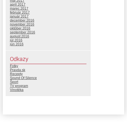
máj 2017
apríl 2017
marec 2017
február 2017
január 2017
december 2016
november 2016
október 2016
september 2016
august 2016
júl 2016
jún 2016
Odkazy
Fotky
Pravda.sk
Recepty
Sound Of Silence
Šport
TV program
Vinotéka