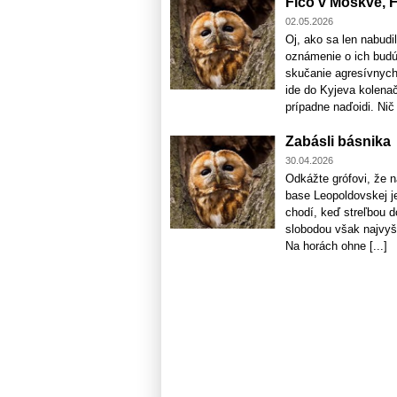
Fico v Moskve, F
02.05.2026
Oj, ako sa len nabudi
oznámenie o ich budúc
skučanie agresívnych
ide do Kyjeva kolenačk
prípadne naďoidi. Nič s
Zabásli básnika
30.04.2026
Odkážte grófovi, že n
base Leopoldovskej je
chodí, keď streľbou do
slobodou však najvyšš
Na horách ohne [...]