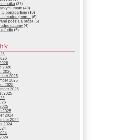
s o haiku
(37)
iackym umom
(48)
i tu bonapartíme
(10)
si tu moderujeme…
(6)
vaná poézia a próza
(5)
hodné dátumy
(4)
 a ľudia
(5)
hív
026
2026
 2026
c 2026
ár 2026
mber 2025
mber 2025
ber 2025
ember 2025
st 2025
025
2025
 2025
c 2025
ber 2024
ember 2024
st 2024
2024
2024
 2024