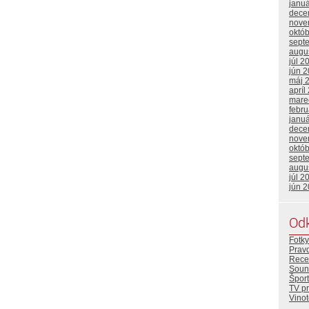
janu
dece
nove
októ
sept
augu
júl 2
jún 
máj 
apríl
mare
febr
janu
dece
nove
októ
sept
augu
júl 2
jún 
Od
Fotky
Prav
Rece
Soun
Šport
TV p
Vino