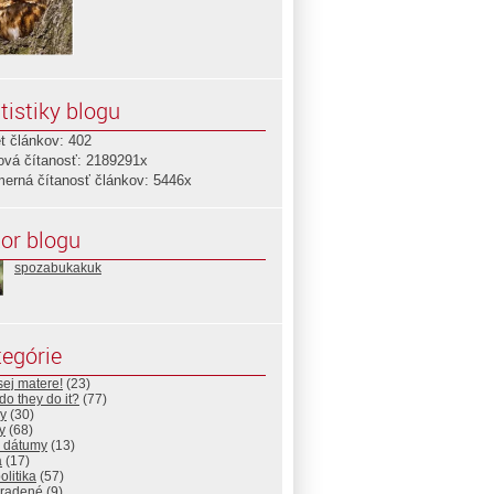
tistiky blogu
t článkov: 402
ová čítanosť: 2189291x
merná čítanosť článkov: 5446x
or blogu
spozabukakuk
egórie
ej matere!
(23)
o they do it?
(77)
y
(30)
y
(68)
é dátumy
(13)
a
(17)
litika
(57)
radené
(9)