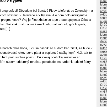
ico v Kyjeve
mare
febr
janu
li progresívci! Dôvodom bol čerstvý Ficov telefonát so Zelenským a
nove
októ
om stretnutí v Jerevane a v Kyjeve. A o čom bolo inteligentné
sept
 progresívcov? Vraj je Fico zbabelec a po strate spojenca Orbána
augu
y. Niežetak, milí naivní šimečkoidi, matovičoidi, gröhlingoidi,
júl 2
jún 
te [...]
máj 
febr
janu
dece
nove
a horách ohne horia, lúčil sa básnik so súdom keď zistil, že bude v
októ
sept
denadvadsť rokov perie párať a papierové sáčky lepiť. Nuž, tak to
augu
 ľudí poet supluje poéziu. Pri svojej poetickej rozlúčke so
júl 2
máj 
ím súdom odobrený terorista pozabudol na tvrdé historické fakty.
apríl
mare
febr
janu
dece
októ
júl 2
jún 
máj 
apríl
mare
febr
janu