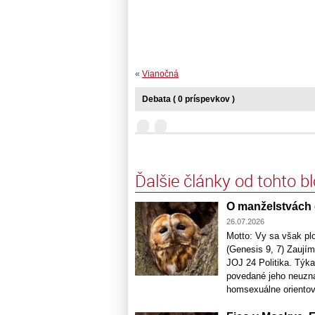
«
Vianočná
Debata ( 0 príspevkov )
Ďalšie články od tohto b
O manželstvách 
26.07.2026
Motto: Vy sa však pl
(Genesis 9, 7) Zaujím
JOJ 24 Politika. Týk
povedané jeho neuzná
homsexuálne orientova