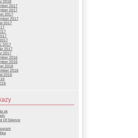
ár 2018
mber 2017
mber 2017
ber 2017
ember 2017
st 2017
017
2017
2017
 2017
c 2017
uár 2017
ár 2017
mber 2016
mber 2016
ber 2016
ember 2016
st 2016
016
2016
kazy
da.sk
pty
d Of Silence
rogram
téka