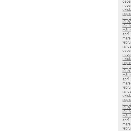
dece
nove
októ
sept
augu
júl 2
jún 
máj 
apríl
mare
febr
janu
dece
nove
októ
sept
augu
júl 2
máj 
apríl
mare
febr
janu
októ
sept
augu
júl 2
jún 
máj 
apríl
mare
febr