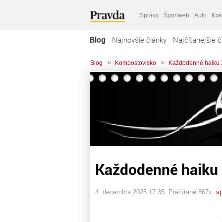
Správy
Športweb
Auto
Kok
Blog
Najnovšie články
Najčítanejšie č
Blog
>
Kompostovisko
>
Každodenné haiku
Každodenné haiku
4. decembra 2025 17:35
, Prečítané 867x,
s