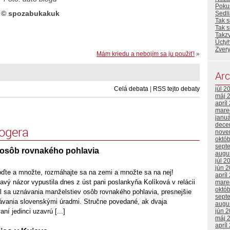
Poku
© spozabukakuk
Sedl
Tak s
Tak 
Takz
Úcty
Zvery
Mám kriedu a nebojím sa ju použiť!
»
Arc
Celá debata
|
RSS tejto debaty
júl 2
máj 
apríl
mare
janu
dece
logera
nove
októ
sept
osôb rovnakého pohlavia
augu
júl 2
jún 
oďte a množte, rozmáhajte sa na zemi a množte sa na nej!
apríl
avý názor vypustila dnes z úst pani poslankyňa Kolíková v relácii
mare
októ
al sa uznávania manželstiev osôb rovnakého pohlavia, presnejšie
sept
vania slovenskými úradmi. Stručne povedané, ak dvaja
augu
ní jedinci uzavrú [...]
jún 
máj 
apríl