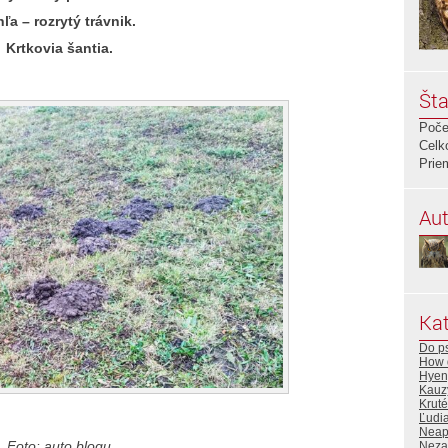
hľa – rozrytý trávnik.
Krtkovia šantia.
Šta
Poče
Celk
Prie
Aut
Kat
Do ps
How d
Hyen
Kauz
Krut
Ľudi
Neapo
Foto: auto blogu
Neza