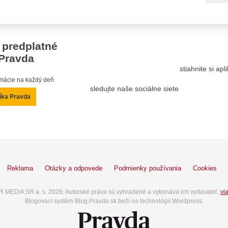
 predplatné
Pravda
stiahnite si ap
ormácie na každý deň
sledujte naše sociálne siete
íka Pravda
Reklama
Otázky a odpovede
Podmienky používania
Cookies
 MEDIA SR a. s. 2026. Autorské práva sú vyhradené a vykonáva ich vydavateľ,
via
Blogovací systém Blog.Pravda.sk beží na technológií Wordpress.