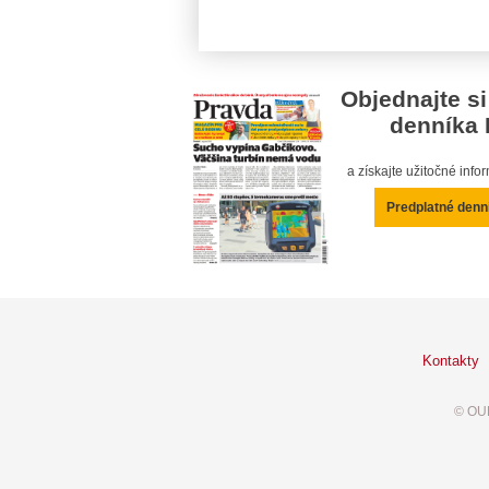
Objednajte si
denníka 
a získajte užitočné inf
Predplatné denn
Kontakty
© OUR