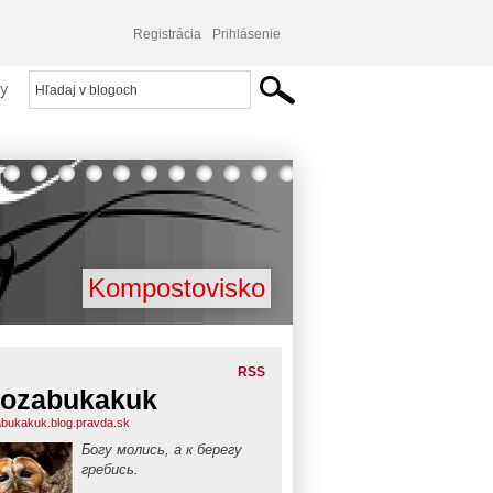
Registrácia
Prihlásenie
y
Kompostovisko
RSS
ozabukakuk
bukakuk.blog.pravda.sk
Богу молись, а к берегу
гребись.