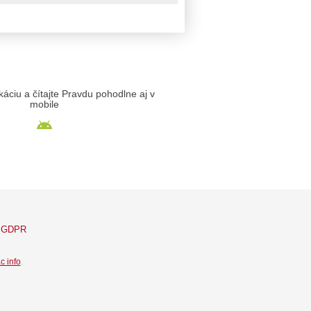
likáciu a čítajte Pravdu pohodlne aj v
mobile
GDPR
c info
.