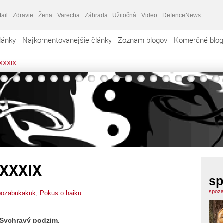
tail
Zdravie
Žena
Varecha
Záhrada
Užitočná
Video
DefenceNews
lánky
Najkomentovanejšie články
Zoznam blogov
Komerčné blog
 XXXIX
 XXXIX
sp
spoza
pozabukakuk
,
Pokus o haiku
Sychravý podzim.