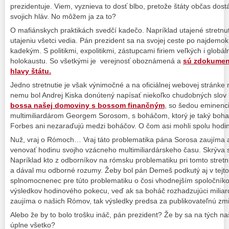
prezidentuje. Viem, vyznieva to dosť blbo, pretože štáty občas dostá
svojich hláv. No môžem ja za to?
O mafiánskych praktikách svedčí kadečo. Napríklad utajené stretnut
utajeniu všetci vedia. Pán prezident sa na svojej ceste po najdemokra
kadekým. S politikmi, expolitikmi, zástupcami firiem veľkých i globá
holokaustu. So všetkými je verejnosť oboznámená a
sú zdokument
hlavy štátu.
Jedno stretnutie je však výnimočné a na oficiálnej webovej stránk
nemu bol Andrej Kiska donútený napísať niekoľko chudobných slov n
bossa našej domoviny s bossom finančným
, so šedou eminenci
multimiliardárom Georgem Sorosom, s boháčom, ktorý je taký boha
Forbes ani nezaraďujú medzi boháčov. O čom asi mohli spolu hod
Nuž, vraj o Rómoch… Vraj táto problematika pána Sorosa zaujíma až
venovať hodinu svojho vzácneho multimiliardárskeho času. Skrýva 
Napríklad kto z odborníkov na rómsku problematiku pri tomto stret
a dával mu odborné rozumy. Žeby bol pán Demeš podkutý aj v tejto 
splnomocnenec pre túto problematiku o čosi vhodnejším spoločník
výsledkov hodinového pokecu, veď ak sa boháč rozhadzujúci miliardy 
zaujíma o našich Rómov, tak výsledky predsa za publikovateľnú zmi
Alebo že by to bolo trošku ináč, pán prezident? Že by sa na tých na
úplne všetko?