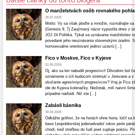
O manželstvách osôb rovnakého pohla
26.07.2026
Motto: Vy sa však ploďte a množte, rozmáhajte sa
(Genesis 9, 7) Zaujímavý názor vypustila dnes z ús
JOJ 24 Politika. Týkal sa uznávania manželstiev o
povedané jeho neuznávania slovenskými úradmi. S
homsexuálne orientovaní jedinci uzavrú [...]
Fico v Moskve, Fico v Kyjeve
02.05.2026
Oj, ako sa len nabudili progresívci! Dôvodom bol č
oznámenie o ich budúcom stretnutí v Jerevane a v 
skučanie agresívnych progresívcov? Vraj je Fico z
ide do Kyjeva kolenačky. Niežetak, milí naivní šimeč
prípadne naďoidi. Nič ste [...]
Zabásli básnika
30.04.2026
Odkážte grófovi, že na horách ohne horia, lúčil sa 
base Leopoldovskej jedenadvadsť rokov perie párať 
chodí, keď streľbou do ľudí poet supluje poéziu. Pri