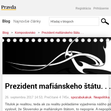
Registrácia
Prihlásenie
Blog
Najnovšie články
Najčítanejšie články
Blog
>
Kompostovisko
>
Prezident mafiánskeho štátu. . .
Najkomentovanejšie články
Zoznam blogov
Komerčné blogy
Prezident mafiánskeho štátu. . .
26. septembra 2017 14:53
, Prečítané 4 745x,
spozabukakuk
,
Neapolitika
Titulok je realitou, teda ak za realitu pokladáme vyjadrenia nášho 
vyslovil, že Slovensko je mafiánskym štátom, to nepoprie. A nepopri