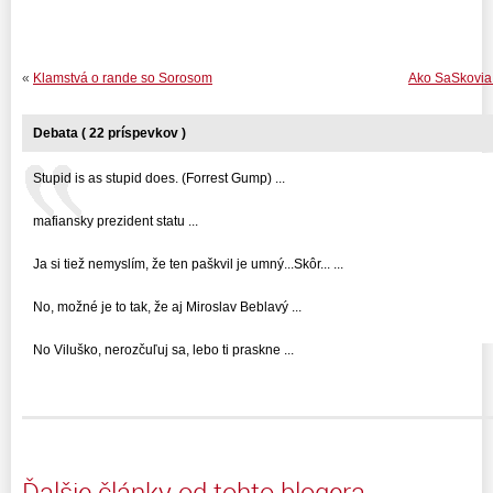
«
Klamstvá o rande so Sorosom
Ako SaSkovia 
Debata ( 22 príspevkov )
Stupid is as stupid does. (Forrest Gump) ...
mafiansky prezident statu ...
Ja si tiež nemyslím, že ten paškvil je umný...Skôr... ...
No, možné je to tak, že aj Miroslav Beblavý ...
No Viluško, nerozčuľuj sa, lebo ti praskne ...
Ďalšie články od tohto blogera