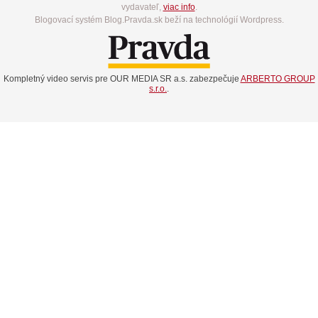
vydavateľ,
viac info
.
Blogovací systém Blog.Pravda.sk beží na technológií Wordpress.
Kompletný video servis pre OUR MEDIA SR a.s. zabezpečuje
ARBERTO GROUP
s.r.o.
.