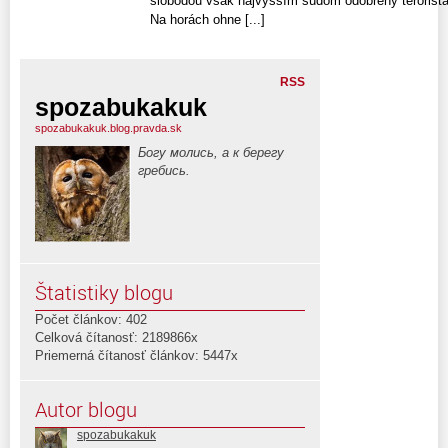
slobodou však najvyšším súdom odobrený terorista 
Na horách ohne [...]
RSS
spozabukakuk
spozabukakuk.blog.pravda.sk
Богу молись, а к берегу
гребись.
Štatistiky blogu
Počet článkov: 402
Celková čítanosť: 2189866x
Priemerná čítanosť článkov: 5447x
Autor blogu
spozabukakuk