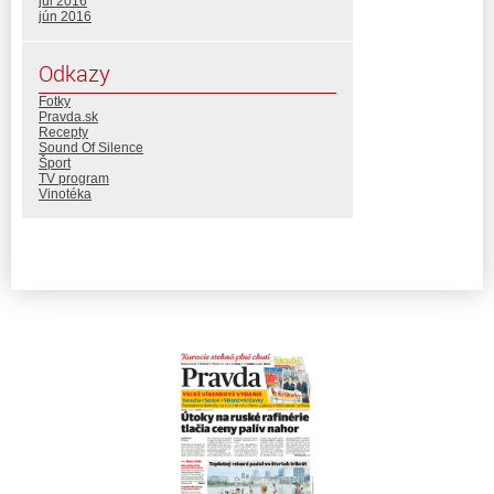
júl 2016
jún 2016
Odkazy
Fotky
Pravda.sk
Recepty
Sound Of Silence
Šport
TV program
Vinotéka