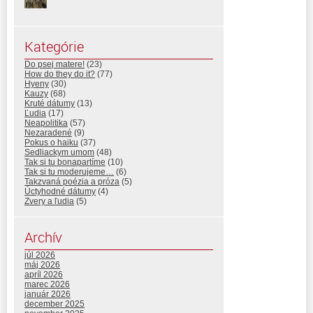
Kategórie
Do psej matere!
(23)
How do they do it?
(77)
Hyeny
(30)
Kauzy
(68)
Kruté dátumy
(13)
Ľudia
(17)
Neapolitika
(57)
Nezaradené
(9)
Pokus o haiku
(37)
Sedliackym umom
(48)
Tak si tu bonapartíme
(10)
Tak si tu moderujeme…
(6)
Takzvaná poézia a próza
(5)
Úctyhodné dátumy
(4)
Zvery a ľudia
(5)
Archív
júl 2026
máj 2026
apríl 2026
marec 2026
január 2026
december 2025