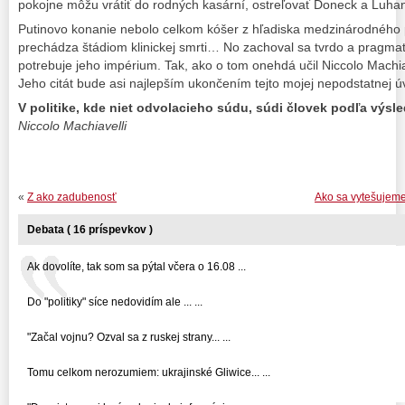
pokojne môžu vrátiť do rodných kasární, ostreľovať Doneck a Luhan
Putinovo konanie nebolo celkom kóšer z hľadiska medzinárodného
prechádza štádiom klinickej smrti… No zachoval sa tvrdo a pragmat
potrebuje jeho impérium. Tak, ako o tom onehdá učil Niccolo Machiav
Jeho citát bude asi najlepším ukončením tejto mojej nepodstatnej ú
V politike, kde niet odvolacieho súdu, súdi človek podľa výsl
Niccolo Machiavelli
«
Z ako zadubenosť
Ako sa vytešujeme,
Debata ( 16 príspevkov )
Ak dovolíte, tak som sa pýtal včera o 16.08 ...
Do "politiky" síce nedovidím ale ... ...
"Začal vojnu? Ozval sa z ruskej strany... ...
Tomu celkom nerozumiem: ukrajinské Gliwice... ...