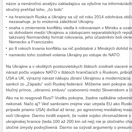
názor a nenáročnú analýzu zakladajúcu sa výlučne na informáciách
stručný prehľad toho, „čo bolo“.
na hraniciach Ruska a Ukrajiny sa už od roku 2014 odohráva obči
nezasahuje, je to vnútorná záležitosť Ukrajiny.
snaha o zmiernenie konfliktu viedla k rokovaniam v Minsku a uza
sú dohodami medzi Ukrajinou a zástupcami separatistických repu
takzvaný Normandský formát rokovania, jeho účastníkmi boli okre
Nemecko a Francúzsko.
po 8 rokoch trvania konfliktu sa nič podstatné z Minských dohôd ne
namiesto toho zosilneli volania Ukrajiny po vstupe do NATO.
Na Ukrajine a v okolitých postsovietskych štátoch zosilneli viaceré v
nárast počtu vojakov NATO v štátoch hraničiacich s Ruskom, pribú
USA a UK, výrazný nárast nákupu zbraní Ukrajinou a modernizácia je
sankcií zo „Západu“ voči Ruskej federácii. Môžeme sem pokojne zar
hlučný prínos, „obrannú zmluvu“ uzatvorenú medzi Slovenskom a 
Ako na to reagovali Rusi? Vcelku pokojne, žiadne radikálne odvetné
nekonali. Načo aj? Veď sankciami zrejme viac utrpela EU ako Rus
prípade priamo USA) dočkal až teraz, po agresívnej mediálnej ma
voči Ukrajine. Darmo tvrdili experti, že ruské vojsko zhromaždené v 
ukrajinskej hranice (teda 100 až 200 km od nej) nie je útočného cha
útočné úmysly podvyživená. Darmo sa ozývali argumenty o presun