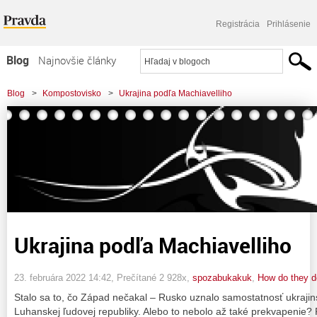
Registrácia
Prihlásenie
Blog
Najnovšie články
Najčítanejšie články
Blog
>
Kompostovisko
>
Ukrajina podľa Machiavelliho
Najkomentovanejšie články
Zoznam blogov
Komerčné blogy
Ukrajina podľa Machiavelliho
23. februára 2022 14:42
, Prečítané 2 928x,
spozabukakuk
,
How do they do
Stalo sa to, čo Západ nečakal – Rusko uznalo samostatnosť ukrajin
Luhanskej ľudovej republiky. Alebo to nebolo až také prekvapenie?