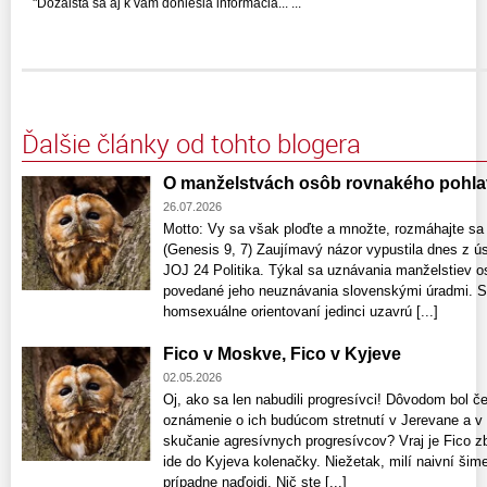
"Dozaista sa aj k vám doniesla informácia... ...
Ďalšie články od tohto blogera
O manželstvách osôb rovnakého pohla
26.07.2026
Motto: Vy sa však ploďte a množte, rozmáhajte sa
(Genesis 9, 7) Zaujímavý názor vypustila dnes z ús
JOJ 24 Politika. Týkal sa uznávania manželstiev o
povedané jeho neuznávania slovenskými úradmi. S
homsexuálne orientovaní jedinci uzavrú [...]
Fico v Moskve, Fico v Kyjeve
02.05.2026
Oj, ako sa len nabudili progresívci! Dôvodom bol č
oznámenie o ich budúcom stretnutí v Jerevane a v 
skučanie agresívnych progresívcov? Vraj je Fico z
ide do Kyjeva kolenačky. Niežetak, milí naivní šimeč
prípadne naďoidi. Nič ste [...]