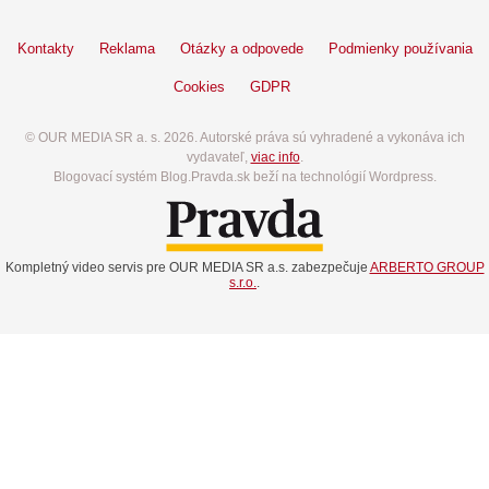
Kontakty
Reklama
Otázky a odpovede
Podmienky používania
Cookies
GDPR
© OUR MEDIA SR a. s. 2026. Autorské práva sú vyhradené a vykonáva ich
vydavateľ,
viac info
.
Blogovací systém Blog.Pravda.sk beží na technológií Wordpress.
Kompletný video servis pre OUR MEDIA SR a.s. zabezpečuje
ARBERTO GROUP
s.r.o.
.