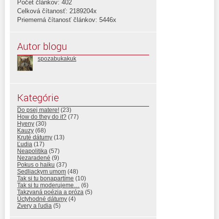
Počet článkov: 402
Celková čítanosť: 2189204x
Priemerná čítanosť článkov: 5446x
Autor blogu
spozabukakuk
Kategórie
Do psej matere!
(23)
How do they do it?
(77)
Hyeny
(30)
Kauzy
(68)
Kruté dátumy
(13)
Ľudia
(17)
Neapolitika
(57)
Nezaradené
(9)
Pokus o haiku
(37)
Sedliackym umom
(48)
Tak si tu bonapartíme
(10)
Tak si tu moderujeme…
(6)
Takzvaná poézia a próza
(5)
Úctyhodné dátumy
(4)
Zvery a ľudia
(5)