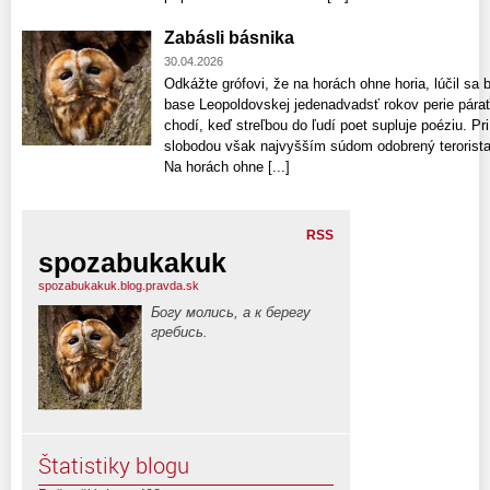
Zabásli básnika
30.04.2026
Odkážte grófovi, že na horách ohne horia, lúčil sa 
base Leopoldovskej jedenadvadsť rokov perie párať 
chodí, keď streľbou do ľudí poet supluje poéziu. Pri
slobodou však najvyšším súdom odobrený terorista 
Na horách ohne [...]
RSS
spozabukakuk
spozabukakuk.blog.pravda.sk
Богу молись, а к берегу
гребись.
Štatistiky blogu