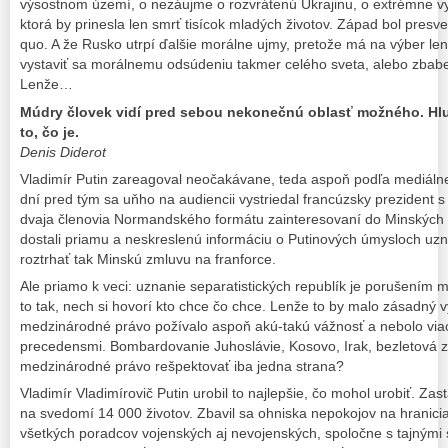
výsostnom území, o nezáujme o rozvrátenú Ukrajinu, o extrémne v
ktorá by prinesla len smrť tisícok mladých životov. Západ bol pres
quo. A že Rusko utrpí ďalšie morálne ujmy, pretože má na výber len 
vystaviť sa morálnemu odsúdeniu takmer celého sveta, alebo zbabel
Lenže…
Múdry človek vidí pred sebou nekonečnú oblasť možného. Hl
to, čo je.
Denis Diderot
Vladimír Putin zareagoval neočakávane, teda aspoň podľa mediáln
dní pred tým sa uňho na audiencii vystriedal francúzsky prezident
dvaja členovia Normandského formátu zainteresovaní do Minskýc
dostali priamu a neskreslenú informáciu o Putinových úmysloch uzna
roztrhať tak Minskú zmluvu na franforce.
Ale priamo k veci: uznanie separatistických republík je porušením 
to tak, nech si hovorí kto chce čo chce. Lenže to by malo zásadný 
medzinárodné právo požívalo aspoň akú-takú vážnosť a nebolo viac
precedensmi. Bombardovanie Juhoslávie, Kosovo, Irak, bezletová z
medzinárodné právo rešpektovať iba jedna strana?
Vladimír Vladimírovič Putin urobil to najlepšie, čo mohol urobiť. Zas
na svedomí 14 000 životov. Zbavil sa ohniska nepokojov na hranicia
všetkých poradcov vojenských aj nevojenských, spoločne s tajnými 