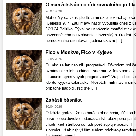
O manželstvách osôb rovnakého pohla
26.07.2026
Motto: Vy sa však ploďte a množte, rozmáhajte sa
(Genesis 9, 7) Zaujímavý názor vypustila dnes z ús
JOJ 24 Politika. Týkal sa uznávania manželstiev o
povedané jeho neuznávania slovenskými úradmi. S
homsexuálne orientovaní jedinci uzavrú [...]
Fico v Moskve, Fico v Kyjeve
02.05.2026
Oj, ako sa len nabudili progresívci! Dôvodom bol č
oznámenie o ich budúcom stretnutí v Jerevane a v 
skučanie agresívnych progresívcov? Vraj je Fico z
ide do Kyjeva kolenačky. Niežetak, milí naivní šimeč
prípadne naďoidi. Nič ste [...]
Zabásli básnika
30.04.2026
Odkážte grófovi, že na horách ohne horia, lúčil sa 
base Leopoldovskej jedenadvadsť rokov perie párať 
chodí, keď streľbou do ľudí poet supluje poéziu. Pri
slobodou však najvyšším súdom odobrený terorista 
Na horách ohne [...]