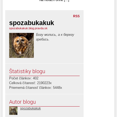
RSS
spozabukakuk
spozabukakuk.blog.pravda.sk
Богу молись, а к берегу
гребись.
Štatistiky blogu
Počet článkov: 402
Celková čítanosť: 2190223x
Priemerná čítanosť článkov: 5448x
Autor blogu
spozabukakuk