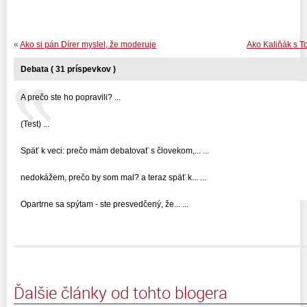
«
Ako si pán Dírer myslel, že moderuje
Ako Kaliňák s T
Debata ( 31 príspevkov )
A prečo ste ho popravili? ...
(Test) ...
Späť k veci: prečo mám debatovať s človekom,... ...
nedokážem, prečo by som mal? a teraz späť k... ...
Opartrne sa spýtam - ste presvedčený, že... ...
Ďalšie články od tohto blogera