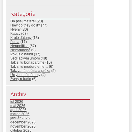
Kategórie
Do psej matere!
(23)
How do they do it?
(77)
Hyeny
(30)
Kauzy
(68)
Kruté dátumy
(13)
Ľudia
(17)
Neapolitika
(57)
Nezaradené
(9)
Pokus o haiku
(37)
Sedliackym umom
(48)
Tak si tu bonapartíme
(10)
Tak si tu moderujeme…
(6)
Takzvaná poézia a próza
(5)
Úctyhodné dátumy
(4)
Zvery a ľudia
(5)
Archív
júl 2026
máj 2026
apríl 2026
marec 2026
január 2026
december 2025
november 2025
október 2025