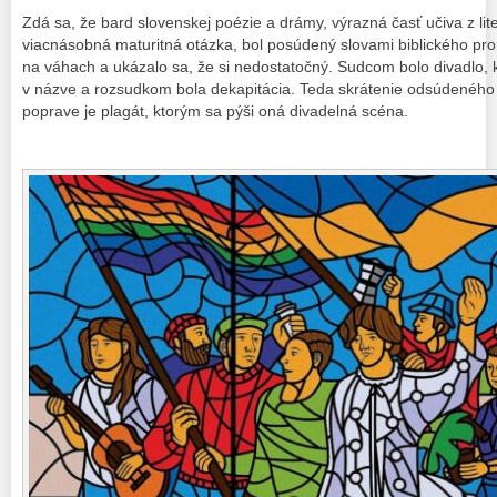
Zdá sa, že bard slovenskej poézie a drámy, výrazná časť učiva z lit
viacnásobná maturitná otázka, bol posúdený slovami biblického pro
na váhach a ukázalo sa, že si nedostatočný. Sudcom bolo divadlo
v názve a rozsudkom bola dekapitácia. Teda skrátenie odsúdeného
poprave je plagát, ktorým sa pýši oná divadelná scéna.