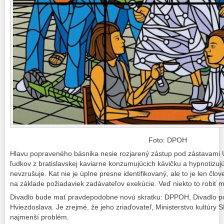
Foto: DPOH
Hlavu popraveného básnika nesie rozjarený zástup pod zástavami 
ľudkov z bratislavskej kaviarne konzumujúcich kávičku a hypnotizuj
nevzrušuje. Kat nie je úplne presne identifikovaný, ale to je len čl
na základe požiadaviek zadávateľov exekúcie. Veď niekto to robiť m
Divadlo bude mať pravdepodobne novú skratku: DPPOH, Divadlo 
Hviezdoslava. Je zrejmé, že jeho zriaďovateľ, Ministerstvo kultúry 
najmenší problém.