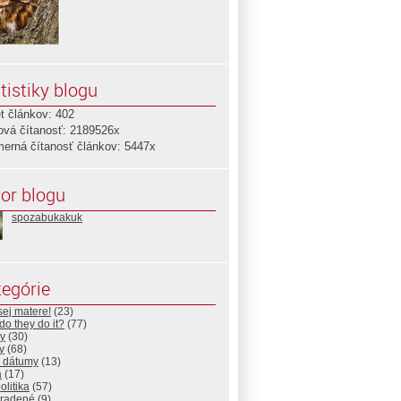
tistiky blogu
t článkov: 402
ová čítanosť: 2189526x
merná čítanosť článkov: 5447x
or blogu
spozabukakuk
egórie
ej matere!
(23)
o they do it?
(77)
y
(30)
y
(68)
é dátumy
(13)
a
(17)
litika
(57)
radené
(9)