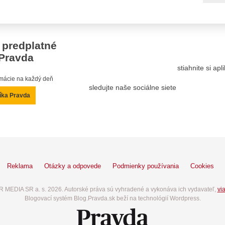
 predplatné
Pravda
stiahnite si ap
ormácie na každý deň
sledujte naše sociálne siete
íka Pravda
Reklama
Otázky a odpovede
Podmienky používania
Cookies
 MEDIA SR a. s. 2026. Autorské práva sú vyhradené a vykonáva ich vydavateľ,
via
Blogovací systém Blog.Pravda.sk beží na technológií Wordpress.