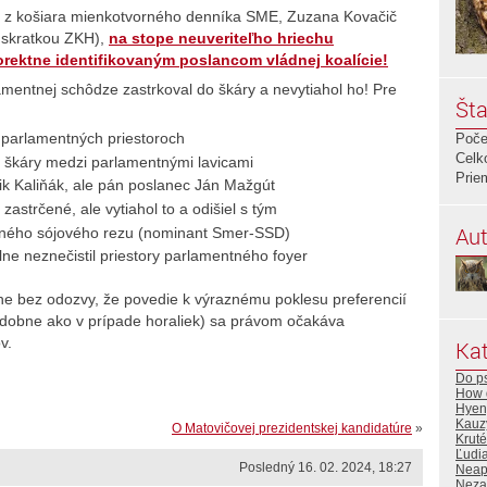
ka z košiara mienkotvorného denníka SME, Zuzana Kovačič
 skratkou ZKH),
na stope neuveriteľho hriechu
rektne identifikovaným poslancom vládnej koalície!
lamentnej schôdze zastrkoval do škáry a nevytiahol ho! Pre
Šta
v parlamentných priestoroch
Poče
Celk
o škáry medzi parlamentnými lavicami
Prie
ik Kaliňák, ale pán poslanec Ján Mažgút
astrčené, ale vytiahol to a odišiel s tým
Aut
vaného sójového rezu (nominant Smer-SSD)
lne neznečistil priestory parlamentného foyer
ne bez odozvy, že povedie k výraznému poklesu preferencií
odobne ako v prípade horaliek) sa právom očakáva
v.
Kat
Do ps
How d
Hyen
Kauz
O Matovičovej prezidentskej kandidatúre
»
Krut
Ľudi
Posledný 16. 02. 2024, 18:27
Neapo
Neza