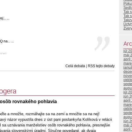
Poku
Sedl
Tak s
Tak 
... ...
Takz
Úcty
Zvery
a... ...
Arc
júl 2
 ...
máj 
apríl
mare
Celá debata
|
RSS tejto debaty
janu
dece
nove
októ
sept
logera
augu
júl 2
jún 
apríl
osôb rovnakého pohlavia
mare
októ
sept
oďte a množte, rozmáhajte sa na zemi a množte sa na nej!
augu
avý názor vypustila dnes z úst pani poslankyňa Kolíková v relácii
jún 
al sa uznávania manželstiev osôb rovnakého pohlavia, presnejšie
máj 
apríl
vania slovenskými úradmi. Stručne povedané, ak dvaja