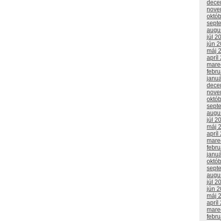
dece
nove
októ
sept
augu
júl 2
jún 
máj 
apríl
mare
febr
janu
dece
nove
októ
sept
augu
júl 2
máj 
apríl
mare
febr
janu
októ
sept
augu
júl 2
jún 
máj 
apríl
mare
febr