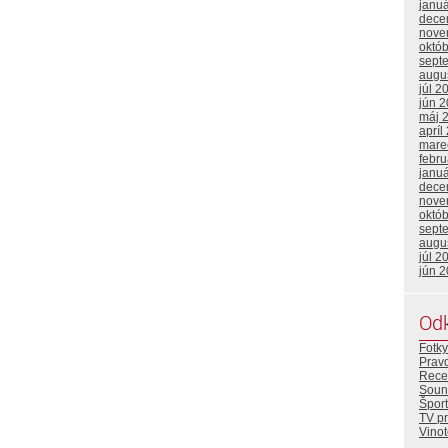
janu
dece
nove
októ
sept
augu
júl 2
jún 
máj 
apríl
mare
febr
janu
dece
nove
októ
sept
augu
júl 2
jún 
Od
Fotky
Prav
Rece
Soun
Šport
TV p
Vino