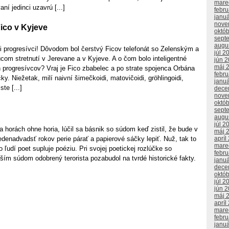
mare
ní jedinci uzavrú [...]
febr
janu
nove
ico v Kyjeve
októ
sept
augu
li progresívci! Dôvodom bol čerstvý Ficov telefonát so Zelenským a
júl 2
om stretnutí v Jerevane a v Kyjeve. A o čom bolo inteligentné
jún 
máj 
 progresívcov? Vraj je Fico zbabelec a po strate spojenca Orbána
febr
y. Niežetak, milí naivní šimečkoidi, matovičoidi, gröhlingoidi,
janu
te [...]
dece
nove
októ
sept
augu
júl 2
a horách ohne horia, lúčil sa básnik so súdom keď zistil, že bude v
máj 
denadvadsť rokov perie párať a papierové sáčky lepiť. Nuž, tak to
apríl
mare
 ľudí poet supluje poéziu. Pri svojej poetickej rozlúčke so
febr
ím súdom odobrený terorista pozabudol na tvrdé historické fakty.
janu
dece
októ
júl 2
jún 
máj 
apríl
mare
febr
janu