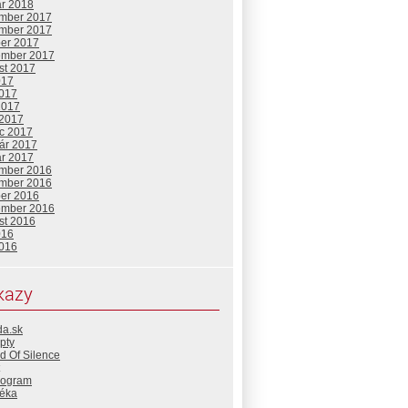
ár 2018
mber 2017
mber 2017
ber 2017
ember 2017
st 2017
017
2017
2017
 2017
c 2017
uár 2017
ár 2017
mber 2016
mber 2016
ber 2016
ember 2016
st 2016
016
2016
kazy
da.sk
pty
d Of Silence
rogram
téka