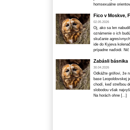
homsexuálne orientova
Fico v Moskve, F
02.05.2026
Oj, ako sa len nabudi
oznámenie o ich budúc
skučanie agresívnych
ide do Kyjeva kolenačk
prípadne naďoidi. Nič s
Zabásli básnika
30.04.2026
Odkážte grófovi, že n
base Leopoldovskej je
chodí, keď streľbou do
slobodou však najvyšš
Na horách ohne [...]