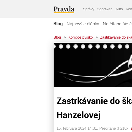
Správy
Športweb
Auto
Kok
Blog
Najnovšie články
Najčítanejšie č
Blog
>
Kompostovisko
>
Zastrkávanie do šk
Zastrkávanie do š
Hanzelovej
16. februára 2024 14:31
, Prečítané 3 218x,