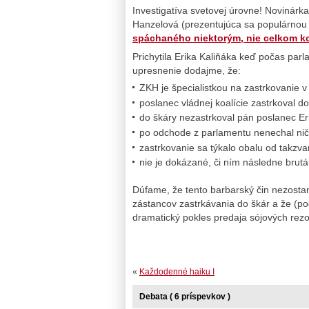
Investigatíva svetovej úrovne! Novinár
Hanzelová (prezentujúca sa populárnou
spáchaného niektorým, nie celkom ko
Prichytila Erika Kaliňáka keď počas par
upresnenie dodajme, že:
ZKH je špecialistkou na zastrkovanie 
poslanec vládnej koalície zastrkoval d
do škáry nezastrkoval pán poslanec Er
po odchode z parlamentu nenechal nič z
zastrkovanie sa týkalo obalu od takz
nie je dokázané, či ním následne brutá
Dúfame, že tento barbarský čin nezosta
zástancov zastrkávania do škár a že (p
dramatický pokles predaja sójových rezo
«
Každodenné haiku I
Debata ( 6 príspevkov )