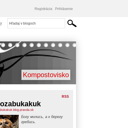
Registrácia
Prihlásenie
y
Kompostovisko
RSS
ozabukakuk
bukakuk.blog.pravda.sk
Богу молись, а к берегу
гребись.