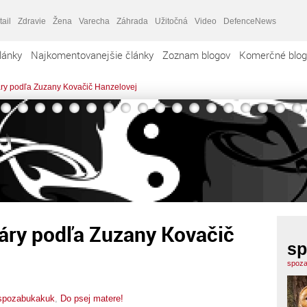
tail
Zdravie
Žena
Varecha
Záhrada
Užitočná
Video
DefenceNews
lánky
Najkomentovanejšie články
Zoznam blogov
Komerčné blog
áry podľa Zuzany Kovačič Hanzelovej
káry podľa Zuzany Kovačič
sp
spoza
spozabukakuk
,
Do psej matere!