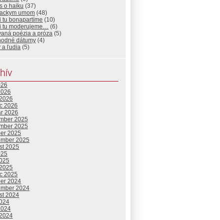
s o haiku
(37)
iackym umom
(48)
i tu bonapartíme
(10)
si tu moderujeme…
(6)
vaná poézia a próza
(5)
hodné dátumy
(4)
 a ľudia
(5)
hív
026
2026
 2026
c 2026
ár 2026
mber 2025
mber 2025
ber 2025
ember 2025
st 2025
025
2025
 2025
c 2025
ber 2024
ember 2024
st 2024
2024
2024
 2024