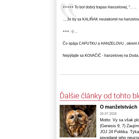
+++++ To bol dobrý trapas Hanzelovej, "... ...
..., že by sa KALIŇAK neulakomil na hanzelovej
+++ :-) ...
Čo spája CAPUTKU a HANZELOVU , okrem IQ n
Nepýtajte sa KOVAČIČ - hanzelovej na Doda...
Ďalšie články od tohto b
O manželstvách 
26.07.2026
Motto: Vy sa však pl
(Genesis 9, 7) Zaujím
JOJ 24 Politika. Týk
povedané jeho neuzná