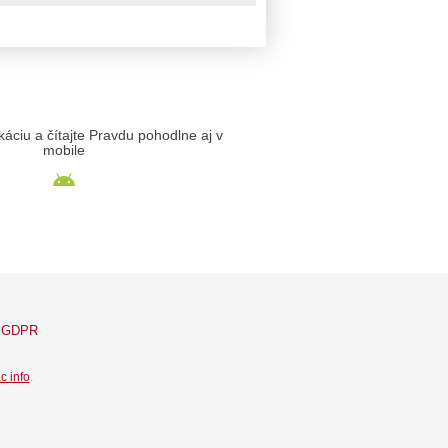
likáciu a čítajte Pravdu pohodlne aj v
mobile
GDPR
c info
.