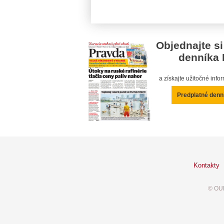
Objednajte si
denníka 
a získajte užitočné inf
Predplatné denn
Kontakty
© OUR