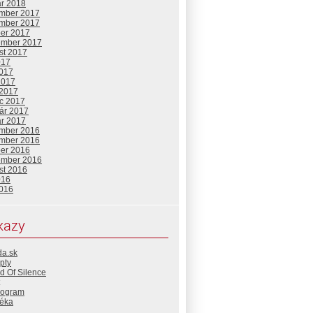
ár 2018
mber 2017
mber 2017
ber 2017
ember 2017
st 2017
017
2017
2017
 2017
c 2017
uár 2017
ár 2017
mber 2016
mber 2016
ber 2016
ember 2016
st 2016
016
2016
kazy
da.sk
pty
d Of Silence
rogram
téka