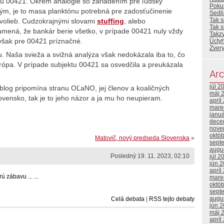
tu 00421. Okrem analógie so zariadením pre ľudský
Poku
ým, je to masa planktónu potrebná pre zadosťučinenie
Sedl
Tak s
olieb. Cudzokrajnými slovami
stuffing
, alebo
Tak 
znamená, že bankár berie všetko, v prípade 00421 nuly vždy
Takz
 však pre 00421 príznačné.
Úcty
Zvery
 Naša svieža a svižná analýza však nedokázala iba to, čo
ópa. V prípade subjektu 00421 sa osvedčila a preukázala
Arc
júl 2
 blog pripomína stranu OĽaNO, jej členov a koaličných
máj 
Slovensko, tak je to jeho názor a ja mu ho neupieram.
apríl
mare
janu
dece
nove
októ
Matovič, nový predseda Slovenska
»
sept
augu
Posledný 19. 11. 2023, 02:10
júl 2
jún 
apríl
ábavu ... ...
mare
októ
sept
augu
Celá debata
|
RSS tejto debaty
jún 
máj 
apríl