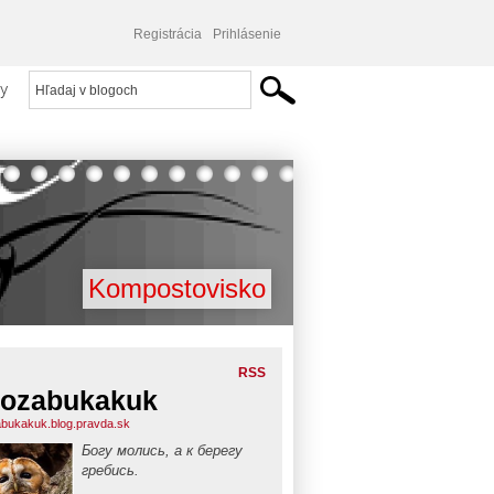
Registrácia
Prihlásenie
y
Kompostovisko
RSS
ozabukakuk
bukakuk.blog.pravda.sk
Богу молись, а к берегу
гребись.