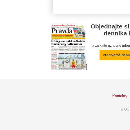
Objednajte si
denníka 
a získajte užitočné inf
Predplatné denn
Kontakty
© OUR