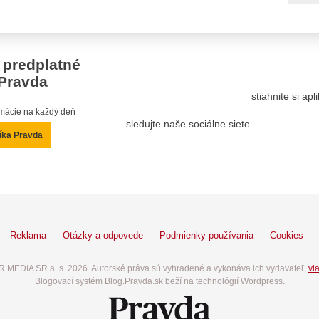
 predplatné
Pravda
stiahnite si ap
ormácie na každý deň
sledujte naše sociálne siete
íka Pravda
Reklama
Otázky a odpovede
Podmienky používania
Cookies
 MEDIA SR a. s. 2026. Autorské práva sú vyhradené a vykonáva ich vydavateľ,
via
Blogovací systém Blog.Pravda.sk beží na technológií Wordpress.