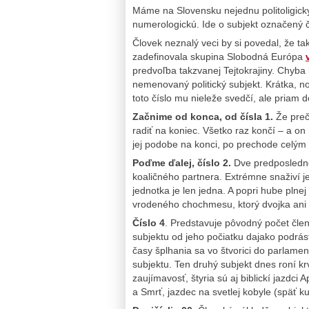
Máme na Slovensku nejednu politoligicky 
numerologickú. Ide o subjekt označený 
Človek neznalý veci by si povedal, že ta
zadefinovala skupina Slobodná Európa
predvoľba takzvanej Tejtokrajiny. Chyba l
nemenovaný politický subjekt. Krátka, n
toto číslo mu nieleže svedčí, ale priam d
Začnime od konca, od čísla 1.
Že preč
radiť na koniec. Všetko raz končí – a on
jej podobe na konci, po prechode celým 
Poďme ďalej, číslo 2.
Dve predposledné
koaličného partnera. Extrémne snaživí j
jednotka je len jedna. A popri hube plne
vrodeného chochmesu, ktorý dvojka ani v
Číslo 4
. Predstavuje pôvodný počet člen
subjektu od jeho počiatku dajako podrást
časy šplhania sa vo štvorici do parlame
subjektu. Ten druhý subjekt dnes roní kr
zaujímavosť, štyria sú aj biblickí jazdci
a Smrť, jazdec na svetlej kobyle (späť k