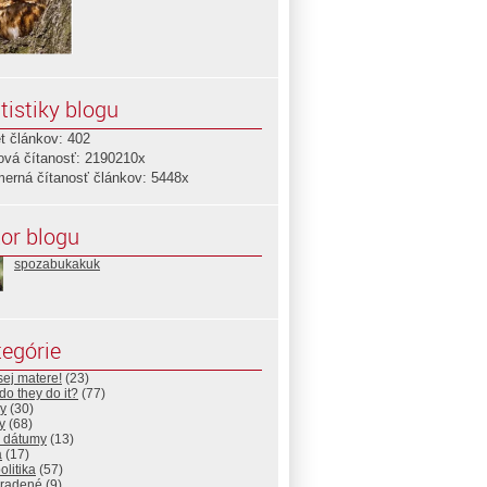
tistiky blogu
t článkov: 402
ová čítanosť: 2190210x
merná čítanosť článkov: 5448x
or blogu
spozabukakuk
egórie
ej matere!
(23)
o they do it?
(77)
y
(30)
y
(68)
é dátumy
(13)
a
(17)
litika
(57)
radené
(9)