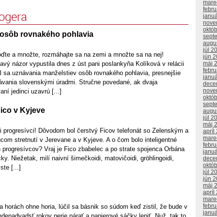
mare
febr
logera
janu
nove
októ
osôb rovnakého pohlavia
sept
augu
júl 2
oďte a množte, rozmáhajte sa na zemi a množte sa na nej!
jún 
avý názor vypustila dnes z úst pani poslankyňa Kolíková v relácii
máj 
febr
al sa uznávania manželstiev osôb rovnakého pohlavia, presnejšie
janu
vania slovenskými úradmi. Stručne povedané, ak dvaja
dece
nove
ní jedinci uzavrú [...]
októ
sept
ico v Kyjeve
augu
júl 2
máj 
li progresívci! Dôvodom bol čerstvý Ficov telefonát so Zelenským a
apríl
mare
om stretnutí v Jerevane a v Kyjeve. A o čom bolo inteligentné
febr
 progresívcov? Vraj je Fico zbabelec a po strate spojenca Orbána
janu
y. Niežetak, milí naivní šimečkoidi, matovičoidi, gröhlingoidi,
dece
októ
te [...]
júl 2
jún 
máj 
apríl
mare
febr
a horách ohne horia, lúčil sa básnik so súdom keď zistil, že bude v
janu
denadvadsť rokov perie párať a papierové sáčky lepiť. Nuž, tak to