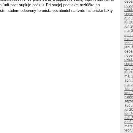
dece
 ľudí poet supluje poéziu. Pri svojej poetickej rozlúčke so
nove
októ
ím súdom odobrený terorista pozabudol na tvrdé historické fakty.
sept
augu
júl 2
jún 
máj 
apríl
mare
febr
janu
dece
nove
októ
sept
augu
júl 2
máj 
apríl
mare
febr
janu
októ
sept
augu
júl 2
jún 
máj 
apríl
mare
febr