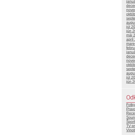
janu
dece
nove
októ
sept
augu
júl 2
jún 
máj 
apríl
mare
febr
janu
dece
nove
októ
sept
augu
júl 2
jún 
Od
Fotky
Prav
Rece
Soun
Šport
TV p
Vino