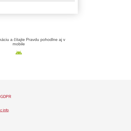
likáciu a čítajte Pravdu pohodlne aj v
mobile
GDPR
c info
.