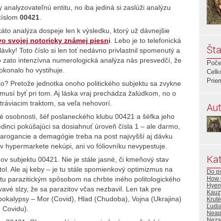
analyzovateľnú entitu, no iba jediná si zaslúži analýzu
číslom
00421
.
káto analýza dospeje len k výsledku, ktorý už dávnejšie
vo svojej notoricky známej piesn
i
. Lebo je to telefonická
Šta
ávky! Toto číslo si len toť nedávno privlastnil spomenutý a
o zato intenzívna numerologická analýza nás presvedčí, že
Poče
okonalo ho vystihuje.
Celk
Prie
o? Pretože jednotka onoho politického subjektu sa zvykne
 musí byť pri tom. Aj láska vraj prechádza žalúdkom, no o
tráviacim traktom, sa veľa nehovorí.
Aut
 osobnosti, šéf poslaneckého klubu 00421 a šéfka jeho
edinci pokúšajúci sa dosiahnuť úroveň čísla 1 – ale darmo,
j arogancie a demagógie treba na post najvyšší aj dávku
 hypermarkete nekúpi, ani vo fóliovníku nevypestuje.
Kat
ov subjektu 00421. Nie je stále jasné, či kmeňový stav
ol. Ale aj keby – je tu stále spomienkový optimizmus na
Do ps
How d
ntu parazitickým spôsobom na chrbte iného politologického
Hyen
vavé slzy, že sa parazitov včas nezbavil. Len tak pre
Kauz
 Apokalypsy – Mor (Covid), Hlad (Chudoba), Vojna (Ukrajina)
Krut
Ľudi
u Covidu).
Neapo
Neza