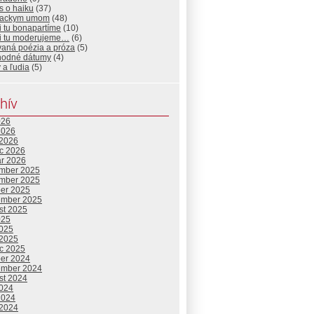
s o haiku
(37)
iackym umom
(48)
i tu bonapartíme
(10)
si tu moderujeme…
(6)
vaná poézia a próza
(5)
hodné dátumy
(4)
 a ľudia
(5)
hív
026
2026
 2026
c 2026
ár 2026
mber 2025
mber 2025
ber 2025
ember 2025
st 2025
025
2025
 2025
c 2025
ber 2024
ember 2024
st 2024
2024
2024
 2024