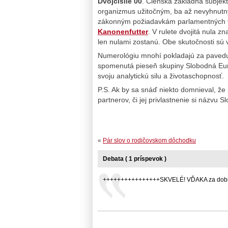
Dvojčíslie 00
. Členská základňa subjek
organizmus užitočným, ba až nevyhnutn
zákonným požiadavkám parlamentných v
Kanonenfutter
. V rulete dvojitá nula 
len nulami zostanú. Obe skutočnosti sú
Numerológiu mnohí pokladajú za pavedu.
spomenutá pieseň skupiny Slobodná Eur
svoju analytickú silu a životaschopnosť.
P.S. Ak by sa snáď niekto domnieval, že
partnerov, či jej privlastnenie si názvu 
«
Pár slov o rodičovskom dôchodku
Debata ( 1 príspevok )
++++++++++++++++SKVELÉ! VĎAKA za dobrú z