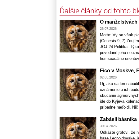
Ďalšie články od tohto b
O manželstvách 
26.07.2026
Motto: Vy sa však pl
(Genesis 9, 7) Zaujím
JOJ 24 Politika. Týk
povedané jeho neuzná
homsexuálne orientova
Fico v Moskve, F
02.05.2026
Oj, ako sa len nabudi
oznámenie o ich budúc
skučanie agresívnych
ide do Kyjeva kolenačk
prípadne naďoidi. Nič s
Zabásli básnika
30.04.2026
Odkážte grófovi, že n
base Leopoldovskej je