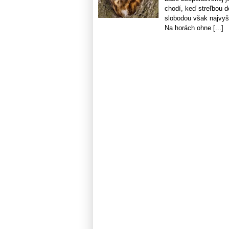
chodí, keď streľbou do
slobodou však najvyšš
Na horách ohne [...]