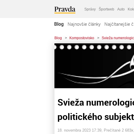
Správy
Športweb
Auto
Kok
Blog
Najnovšie články
Najčítanejšie č
Blog
>
Kompostovisko
>
Svieža numerologic
Svieža numerologi
politického subjek
18. novembra 2023 17:39
, Prečítané 2 683x