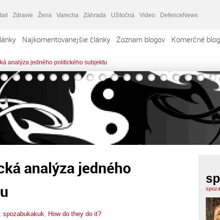
tail
Zdravie
Žena
Varecha
Záhrada
Užitočná
Video
DefenceNews
lánky
Najkomentovanejšie články
Zoznam blogov
Komerčné blog
ká analýza jedného politického subjektu
cká analýza jedného
sp
tu
spoza
,
spozabukakuk
,
How do they do it?