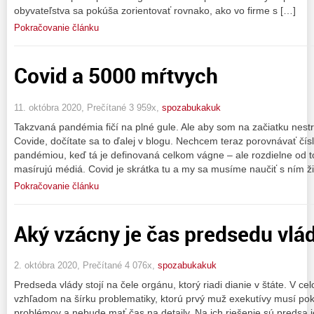
obyvateľstva sa pokúša zorientovať rovnako, ako vo firme s […]
Pokračovanie článku
Covid a 5000 mŕtvych
11. októbra 2020, Prečítané 3 959x,
spozabukakuk
Takzvaná pandémia fičí na plné gule. Ale aby som na začiatku nestra
Covide, dočítate sa to ďalej v blogu. Nechcem teraz porovnávať čísl
pandémiou, keď tá je definovaná celkom vágne – ale rozdielne od 
masírujú médiá. Covid je skrátka tu a my sa musíme naučiť s ním ži
Pokračovanie článku
Aký vzácny je čas predsedu vlá
2. októbra 2020, Prečítané 4 076x,
spozabukakuk
Predseda vlády stojí na čele orgánu, ktorý riadi dianie v štáte. V c
vzhľadom na šírku problematiky, ktorú prvý muž exekutívy musí po
problémov a nebude mať čas na detaily. Na ich riešenie sú predsa j