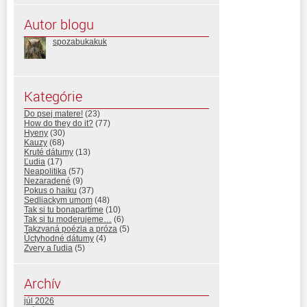
Autor blogu
spozabukakuk
Kategórie
Do psej matere!
(23)
How do they do it?
(77)
Hyeny
(30)
Kauzy
(68)
Kruté dátumy
(13)
Ľudia
(17)
Neapolitika
(57)
Nezaradené
(9)
Pokus o haiku
(37)
Sedliackym umom
(48)
Tak si tu bonapartíme
(10)
Tak si tu moderujeme…
(6)
Takzvaná poézia a próza
(5)
Úctyhodné dátumy
(4)
Zvery a ľudia
(5)
Archív
júl 2026