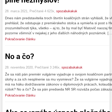
28. marca 2021, Prečítané 4 623x,
spozabukakuk
Dnes nám predstavitelia troch štvrtín koaličných strán vyhlásili, že 
prehlásil, že odstupuje z premiérskeho stolca a vymieňa si post s H
zrozumiteľnosti týka, všetko – aj to, že by mal byť Matovič naozaj fi
pozorne všimnúť v nejakej z jeho ďalších náhodných poznámok. […
Pokračovanie článku
No a čo?
28. novembra 2020, Prečítané 3 246x,
spozabukakuk
Že sa náš pán premiér vulgárne vyjadruje o svojom koaličnom part
úlohy a za ich nesplnenie sa mu vysmieva? Že sa vulgárne vyjadruj
má na háku dodržiavanie zákonov o diplomových prácach, kolaudác
rúšok? No a čo? Že sa pán predseda NR SR rozváža počas zákazu
Pokračovanie článku