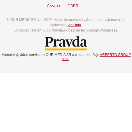
Cookies
GDPR
© OUR MEDIA SR a. s. 2026. Autorské práva sú vyhradené a vykonáva ich
vydavateľ,
viac info
.
Blogovací systém Blog.Pravda.sk beží na technológií Wordpress.
Kompletný video servis pre OUR MEDIA SR a.s. zabezpečuje
ARBERTO GROUP
s.r.o.
.