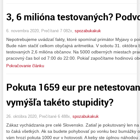
3, 6 milióna testovaných? Podv
6. novembra 2020, Prečítané 7 082x,
spozabukakuk
Nepotrebujeme uvádzať fakty, ktoré spomínal primátor Myjavy o poč
Bude nám stačiť celkom obyčajná aritmetika. V sobotu 31. októbra 
testovaných 2,6 milióna občanov. Na 5000 odberných miestach pra
pracovný čas bol od 7:00 do 22:00. Pokiaľ započítame hodinovú o
Pokračovanie článku
Pokuta 1659 eur pre netestovan
vymýšľa takéto stupidity?
26. októbra 2020, Prečítané 6 488x,
spozabukakuk
Zákaz vychádzania pre celé Slovensko. Zatiaľ je pokutovaný len na
to čaká všetkých. Ak sa budete pohybovať po vonku bez bumážky o
vám hrozí pokuta 1000 eur v hotovosti. A keby ste úplnou náhodou