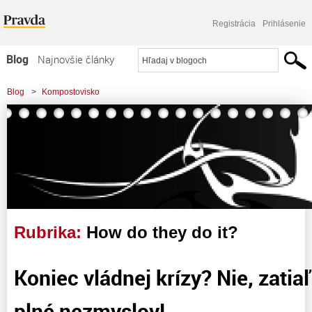
Registrácia
Prihlásenie
Blog
Najnovšie články
Najčítanejšie články
Blog
>
Kompostovisko
Najkomentovanejšie články
Zoznam blogov
Komerčné blogy
Rubrika:
How do they do it?
Koniec vládnej krízy? Nie, zatia
plné nezmyslov!