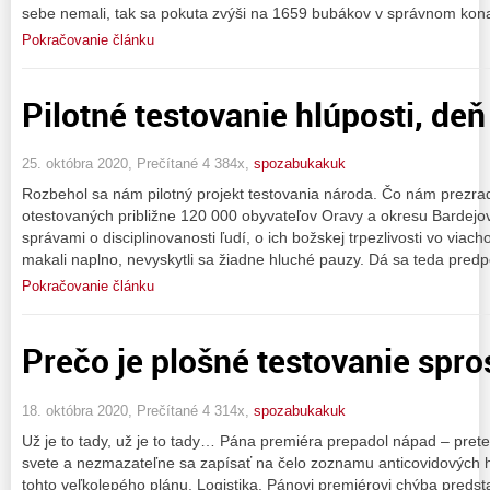
sebe nemali, tak sa pokuta zvýši na 1659 bubákov v správnom kon
Pokračovanie článku
Pilotné testovanie hlúposti, deň 
25. októbra 2020, Prečítané 4 384x,
spozabukakuk
Rozbehol sa nám pilotný projekt testovania národa. Čo nám prezradi
otestovaných približne 120 000 obyvateľov Oravy a okresu Bardej
správami o disciplinovanosti ľudí, o ich božskej trpezlivosti vo vi
makali naplno, nevyskytli sa žiadne hluché pauzy. Dá sa teda predp
Pokračovanie článku
Prečo je plošné testovanie spro
18. októbra 2020, Prečítané 4 314x,
spozabukakuk
Už je to tady, už je to tady… Pána premiéra prepadol nápad – pretes
svete a nezmazateľne sa zapísať na čelo zoznamu anticovidových 
tohto veľkolepého plánu. Logistika. Pánovi premiérovi chýba predst