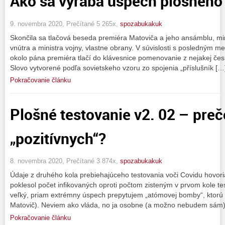
Ako sa vyrába úspech plošného 
9. novembra 2020, Prečítané 5 265x,
spozabukakuk
Skončila sa tlačová beseda premiéra Matoviča a jeho ansámblu, mini
vnútra a ministra vojny, vlastne obrany. V súvislosti s posledným
okolo pána premiéra tlačí do klávesnice pomenovanie z nejakej českej
Slovo vytvorené podľa sovietskeho vzoru zo spojenia „příslušník […
Pokračovanie článku
Plošné testovanie v2. 02 – preč
„pozitívnych“?
8. novembra 2020, Prečítané 3 874x,
spozabukakuk
Údaje z druhého kola prebiehajúceho testovania voči Covidu hovori
poklesol počet infikovaných oproti počtom zisteným v prvom kole te
veľký, priam extrémny úspech prepytujem „atómovej bomby“, ktorú 
Matovič). Neviem ako vláda, no ja osobne (a možno nebudem sám
Pokračovanie článku