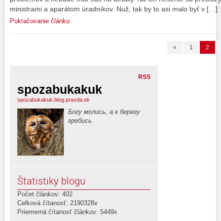
ministrami a aparátom úradníkov. Nuž, tak by to asi malo byť v […]
Pokračovanie článku
«
1
2
RSS
spozabukakuk
spozabukakuk.blog.pravda.sk
Богу молись, а к берегу
гребись.
Štatistiky blogu
Počet článkov: 402
Celková čítanosť: 2190328x
Priemerná čítanosť článkov: 5449x