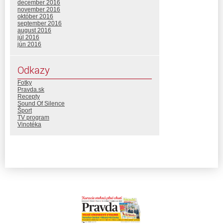
december 2016
november 2016
október 2016
september 2016
august 2016
júl 2016
jún 2016
Odkazy
Fotky
Pravda.sk
Recepty
Sound Of Silence
Šport
TV program
Vinotéka